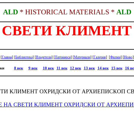
ALD
*
HISTORICAL
MATERIALS
*
ALD
 СВЕТИ КЛИМЕНТ
[
Ново
]
[
Главна
]
[
Библиотека
]
[
Владетели
]
[
Патриарси
]
[
Материали
]
[
Галерия
]
[
Филми
]
жки
8 век
9 век
10 век
11 век
12 век
13 век
14 век
15 век
16 в
ТИ КЛИМЕНТ ОХРИДСКИ ОТ АРХИЕПИСКОП С
Е НА СВЕТИ КЛИМЕНТ ОХРИДСКИ ОТ АРХИЕ