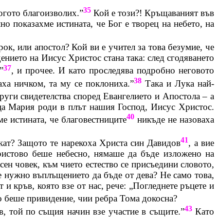
35
когото
благоизволих
.”
Кой е този?! Кръщаваният във
лно показахме истината, че Бог е творец на небето, на
рок, или апостол? Кой ви е учител за това безумие, че
дението на Иисус Христос стана така: след сгодяването
37
”
, и прочее. И като проследява подробно неговото
38
аха ничком, та му се поклониха.”
Така и Лука най-
руги свидетелства според Евангелието и Апостола – а
ица Мария роди в плът нашия Господ, Иисус Христос.
40
ме истината, че благовестниците
никъде не назоваха
41
екат? Защото те нарекоха Христа син Давидов
, а вие
Христово беше небесно, нямаше да бъде изложено на
сен човек, към чието естество се присъедини словото,
ше нужно въплъщението да бъде от дева? Не само това,
 и кръв, която взе от нас, рече: „Погледнете ръцете и
 беше привидение, чии ребра Тома докосна?
43
в, той по същия начин взе участие в същите.”
Като