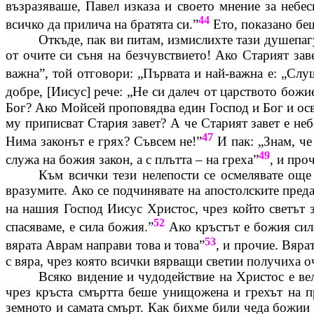
възразяваше, Павел изказа и своето мнение за небес
44
всичко да прилича на братята си.”
Ето, показано беш
Откъде, пак ви питам, измислихте тази
душепаг
от очите си съня на безчувствието! Ако Старият заве
важна”, той отговори: „Първата и най-важна е: „Сл
добре, [Иисус] рече: „Не си далеч от царството божи
Бог? Ако Мойсей проповядва един Господ и Бог и освен
му приписват Стария завет? А че Старият завет е неб
47
Нима законът е грях? Съвсем не!”
И пак: „Знам, че
49
служа на божия закон, а с плътта – на греха”
, и про
Към всички тези нелепости се осмелявате още 
вразумите. Ако се подчинявате на апостолските предан
на нашия Господ Иисус Христос, чрез който светът за
52
спасяваме, е сила божия.”
Ако кръстът е божия сила
53
вярата Аврам направи това и това”
, и прочие. Вяра
с вяра, чрез която всички вярващи светии получиха оч
Всяко видение и
чудодействие
на Христос е ве
чрез кръста смъртта беше унищожена и грехът на пра
земното и самата смърт. Как бихме били чеда божии 