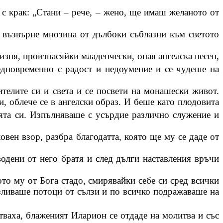
 с крак: „Стани – рече, – жено, ще имаш желаното от
е възвърне мнозина от дълбоки съблазни към светото
 изпя, произнасяйки младенчески, оная ангелска песен,
едновременно с радост и недоумение и се чудеше на
телите си и света и се посвети на монашески живот.
и, облече се в ангелски образ. И беше като плодовита
лята си. Изпълняваше с усърдие различно
служение
и
овен взор, разбра благодатта, която ще му се даде от
одени от него братя и след дълги наставления връчи
то му от Бога стадо, смирявайки себе си сред всички
изливаше потоци от сълзи и по всичко подражаваше на
тваха,
блаженият
Иларион
се отдаде на молитва и със