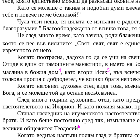
тебе, която единствено можеш да разкъсаш оковите н
Като се молеше с такива и подобни думи ежеча
тебе и повече не ме безпокой!”
Чула тези неща, тя цялата се изпълни с радос
благоразумие.”
Благообнадеждена
от всичко това, тя
Не след много време, като зачена, роди
блажен
която се пее във висините: „Свят, свят, свят е единс
изреченото от него.
Когато поотрасна, дадоха го да се учи на све
Отиде в един от тамошните манастири, в името на Бог
4
5
маслина в божия дом
, като втори Исак
, във всич
толкова просия с добродетел, че всички братя непрекъ
Когато неговият духовен отец видя това, всеки
Бога, и се молеше той да остане несъблазнен.
След много години духовният отец, като преду
настоятелството на
Иларион
. И като поживя малко, п
Станал наследник на игуменското настоятелство
братя. И като беше постоянно сред тях, измъчваше с
6
великия
общежител
Теодосий
.
Когато веднъж настъпи голям глад и братята с