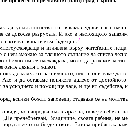
беше пренесен в преславния (наш) град
Търнов
,
как да усъвършенства по някакъв удивителен начин
е се докосва разрухата. И ако в настоящото запазим
2
се насочват винаги към бъдещето
.
многоуслаждаща
и изливана върху житейските неща.
о е невъзможно за тленното съзнание да списва лесно
во обилно им се наслаждава, може да разкаже за тях.
еговите деяния и живот.
 някъде малко от разпиляното, ние се опитваме да го
 Ако и да оставаме понякога далече от достойното,
и за усърдието и помощ ще даде, и ще ни съдейства, и
поред всички божии заповеди, отдаваха се на молитва
 видя, че напредва във възрастта, повери себе си на
и: „Не пренебрегвай,
Владичице
, своята рабиня, не ме
я
поруганието
на бездетството. Затова прибягнах към