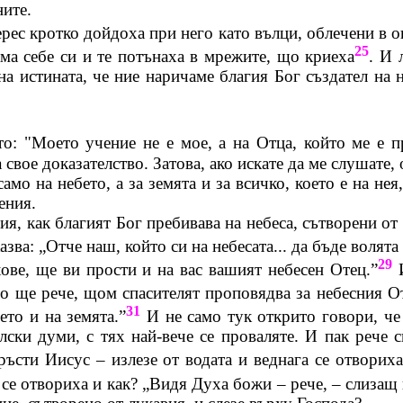
ните.
рес кротко дойдоха при него като вълци, облечени в о
25
ама себе си и те потънаха в мрежите, що криеха
. И 
а истината, че ние наричаме благия Бог създател на не
о: "Моето учение не е мое, а на Отца, който ме е п
свое доказателство. Затова, ако искате да ме слушате, 
само на небето, а за земята и за всичко, което е на не
ения.
ия, как благият Бог пребивава на небеса, сътворени о
ва: „Отче наш, който си на небесата... да бъде волята т
29
ове, ще ви прости и на вас вашият небесен Отец.”
И
 ще рече, щом спасителят проповядва за небесния Оте
31
ето и на земята.”
И не само тук открито говори, че 
лски думи, с тях най-вече се проваляте. И пак рече
ръсти Иисус – излезе от водата и веднага се отвориха
 се отвориха и как? „Видя Духа божи – рече, – слизащ 