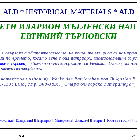
ALD
*
HISTORICAL MATERIALS
*
ALD
ЕТИ ИЛАРИОН МЪГЛЕНСКИ НАП
ЕВТИМИЙ ТЪРНОВСКИ
н
е свързано с обстоятелството, че неговите мощи са се намира
й по времето, когато вече е бил патриарх
. Изследователите са ус
ите в Търново
,
„Догматичното всеоръжие” на Евтимий
Зигавин
, от ко
рмянето на творбата..
лнотекстови
издания):
Werke
des
Patriarchen
von
Bulgarien
E
16-133; БСМ, стр. 369-383;, „Стара българска литература”, с
блиотека
]
[
Владетели
]
[
Патриарси
]
[
Материали
]
[
Линкове
]
[
Галерия
]
[
Книга за гости
]
[
Ф