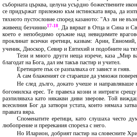
съборната църква, целуна усърдно божествените икони
се придържат прилежно към истинската вяра, да изпъ
тяхното пустословие според казаното: "Аз ли не въз
17-18
живеещ безчинно
. Да вярват в Отца и Сина и С
което е непобедимо оръжие над невидимите врагов
проклинат всички еретици, казвам: Арии,
Евномий
ученик,
Диоскор
,
Севир
и
Евтихий
и подобните на тя
Тези и много други неща изрече, каза „Мир ва
благодат на Бога, дал им такъв пастир и учител.
Еретиците пък се разпалваха от завист и гняв.
А сам
блаженият
се стараеше да умножи поверен
Не след дълго, докато учеше и направляваше в
богомилска ерес. Те правеха козни и интриги срещу
разпиляваха като някакви диви зверове. Той вижда
всесилния Бог да затвори устата, които нямаха зат
правата вяра.
Споменатите еретици, като слушаха често дум
любопрение
и пререкания спореха с него.
Но
Иларион
, добрият пастир на словесните Х