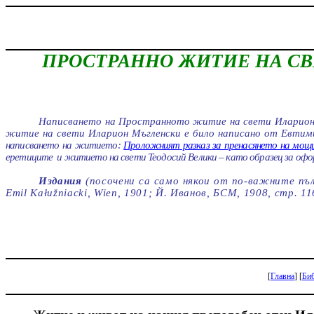
ПРОСТРАННО ЖИТИЕ НА СВ
Написването на Пространното житие на свети
Иларио
житие на свети
Иларион
Мъгленски
е било написано от Евтими
написването на житието:
Проложният
разказ за пренасянето на мощ
еретиците
и житието на свети
Теодосий
Велики – като образец за офо
Издания
(посочени са само някои от по-важните
пъ
Emil
Kałuz
niacki
,
Wien
, 1901; Й. Иванов, БСМ, 1908, стр. 1
[
Главна
]
[
Би