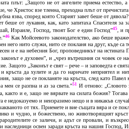
ната плът: „Защото не от ангелите приема естество,
е, че Христос взе тленна, преходна плът от пречистат
убна
язва, според която Старият завет беше от дявола?
т беше от лукавия, как, като запитаха Спасителя за з
45
ушай,
Израиле
, Господ, твоят Бог е един Господ”
, и 
46
е.”
Как
Мойсеевото
законодателство, ако беше враже
 него нито служи, нито се покланя на друг, къде са т
есен и е на небесния Бог, проповедникът на истината 
 законът е духовен”, и „чрез вътрешния си човек се н
чие. Защото „Законът е свят – рече – и заповедта е свят
и кръста да хулите и да го наричате неприятел и нит
ия, защо не се покланяте на кръста, след като Павел к
51
 мен се разпна и аз за света.”
И отново: „Словото з
, както и е, защо не вярвате на силата божия? Тогава 
та е недоказуемо и неизразимо нещо и в никакъв случай
акваното от тях. Приемете и вие същата вяра и се покл
лико и чудно, и божествено, но
животворящият
кръст 
родителите се заличи, и адът се провали, и възкрес
и наследници освен заради кръста на нашия Господ, И