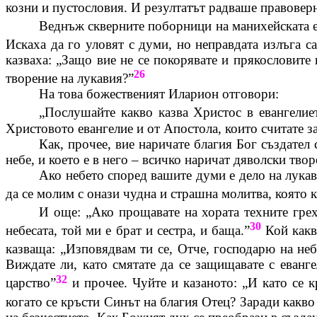
козни и пустословия. И резултатът радваше правовер
Веднъж скверните поборници на манихейската е
Искаха да го уловят с думи, но неправдата излъга с
казваха: „Защо вие не се покорявате и
прякословите
н
26
творение на лукавия?”
На това божественият
Иларион
отговори:
„Послушайте какво казва Христос в евангелиет
Христовото евангелие и от Апостола, които считате за 
Как, прочее, вие наричате благия Бог създател 
небе, и което е в него – всичко наричат дяволски твор
Ако небето според вашите думи е дело на лукав
да се молим с онази чудна и страшна молитва, която каз
И още: „Ако прощавате на хората техните грех
30
небесата, той ми е брат и сестра, и баща.”
Кой какво
казваща: „Изповядвам ти се, Отче, господарю на неб
Виждате ли, като смятате да се защищавате с еванге
32
царство”
и прочее. Чуйте и казаното: „И като се к
когато се кръсти Синът на благия Отец? Заради какво