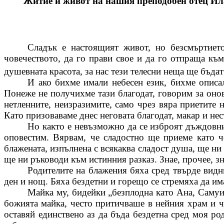
Житие и живот на нашия преподобен отец
Ил
Сладък е настоящият живот, но безсмъртието
човечеството, да го прави свое и да го отпраща къ
душевната красота, за нас тези телесни неща ще бъда
И ако бихме имали небесен език, бихме описа
Понеже не получихме тази благодат, говорим за онов
нетленните, неизразимите, само чрез вяра приетите
Като призоваваме днес неговата благодат, макар и н
Но както е невъзможно да се изброят дъждовнит
оповестим. Вярвам, че сладостно ще приеме като ч
блажената
, изпълнена с всякаква сладост душа, ще н
ще ни ръководи към истинния разказ. Знае, прочее, зн
Родителите на
блажения
бяха сред твърде видн
ден и нощ. Бяха бездетни и горещо се стремяха да им
Майка му, бидейки „безплодна като Ана, Самуил
божията майка, често притичваше в нейния храм и ч
оставяй единствено аз да бъда бездетна сред моя ро