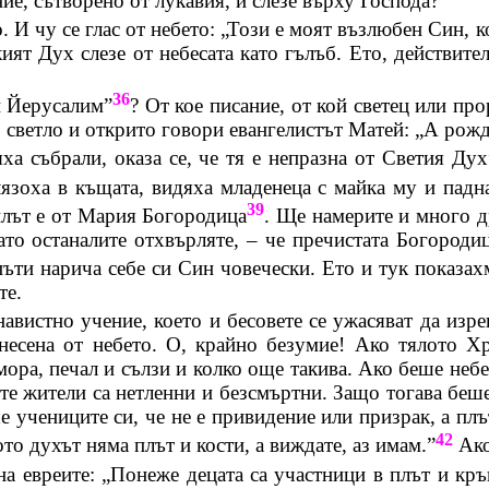
ие, сътворено от лукавия, и слезе върху Господа?
 И чу се глас от небето: „Този е моят възлюбен Син, 
ият Дух слезе от небесата като гълъб. Ето, действите
36
н Йерусалим”
? От кое писание, от кой светец или про
о светло и открито говори евангелистът Матей: „А рож
а събрали, оказа се, че тя е непразна от Светия Дух
лязоха в къщата, видяха младенеца с майка му и падн
39
плът е от Мария Богородица
. Ще намерите и много д
като останалите отхвърляте, – че пречистата Богород
пъти нарича себе си Син
човечески
. Ето и тук показах
те.
навистно
учение, което и бесовете се ужасяват да изр
онесена от небето. О, крайно безумие! Ако тялото 
ора, печал и сълзи и колко още такива. Ако беше небе
ите жители са нетленни и безсмъртни. Защо тогава бе
е учениците си, че не е привидение или призрак, а плът
42
ото духът няма плът и кости, а виждате, аз имам.”
Ако
на евреите: „Понеже децата са участници в плът и кръ