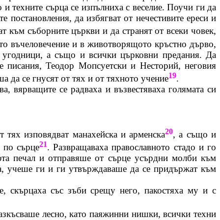
 и техните сърца се изпълниха с веселие. Поучи ги да
е постановления, да избягват от нечестивите ереси и
ат към съборните църкви и да странят от всеки човек,
ото
въчеловечение
и в
животворящото
кръстно дърво,
а
угодници
, а също и всички църковни предания. Да
е писания, Теодор
Мопсуетски
и
Несторий
, неговия
19
уша да се гнусят от тях и от тяхното учение
.
ва, вярващите се радваха и възвестяваха голямата си
20
от тях изповядват
манахейска
и арменска
, а също и
21
е по сърце
. Развращаваха православното стадо и го
люта печал и отправяше от сърце усърдни молби към
ра, учеше ги и ги утвърждаваше да се придържат към
е, скърцаха със зъби срещу него, пакостяха му и с
разкъсваше лесно, като
паяжинни
нишки, всички техни