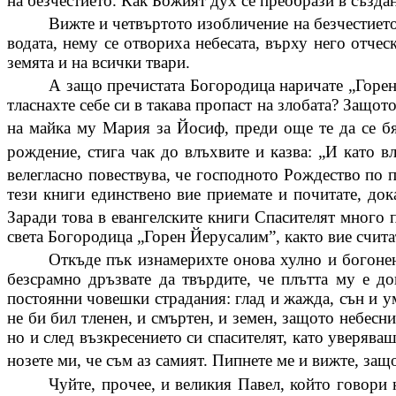
на безчестието. Как Божият дух се преобрази в създан
Вижте и четвъртото изобличение на безчестието.
водата, нему се отвориха небесата, върху него отческ
земята и на всички твари.
А защо пречистата Богородица наричате „Горе
тласнахте себе си в такава пропаст на злобата? Защот
на майка му Мария за Йосиф, преди още те да се бях
рождение, стига чак до влъхвите и казва: „И като в
велегласно повествува, че господното Рождество по 
тези книги единствено вие приемате и почитате, до
Заради това в евангелските книги Спасителят много 
света Богородица „Горен Йерусалим”, както вие счита
Откъде пък изнамерихте онова
хулно
и
богоне
безсрамно дръзвате да твърдите, че плътта му е д
постоянни човешки страдания: глад и жажда, сън и ум
не би бил тленен, и смъртен, и земен, защото небесн
но и след възкресението си спасителят, като уверяваш
нозете ми, че съм аз самият. Пипнете ме и вижте, защ
Чуйте, прочее, и великия Павел, който говори 