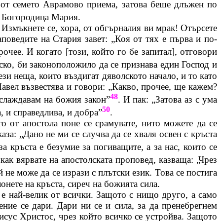
 а от семето Аврамово приема, затова беше длъжен по
а Богородица Мария.
 Измъкнете се, хора, от обгърналия ви мрак! Отърсете
аповедите на Стария завет: „Коя от тях е първа и по-
прочее. И когато [този, който го бе запитал], отговори
ско, би
законоположило
да се признава един Господ и
ези неща, които въздигат дяволското начало, и то като
Павел възвестява и говори: „Какво, прочее, ще кажем?
48
аслаждавам на божия закон”
. И пак: „Затова аз с ума
50
а, и справедлива, и добра”
.
о от апостола поне се срамувате, нито можете да се
аза: „Дано не ми се случва да се хваля освен с кръста
а кръста е безумие за погиващите, а за нас, които се
как вярвате на апостолската проповед, казваща: „Чрез
 не може да се изрази с плътски език. Това се постига
онете на кръста, сиреч на божията сила.
е най-велик от всички. Защото с нищо друго, а само
ение се дари. Дари ни се и сила, за да пренебрегнем
исус Христос, чрез който всичко се устройва. Защото