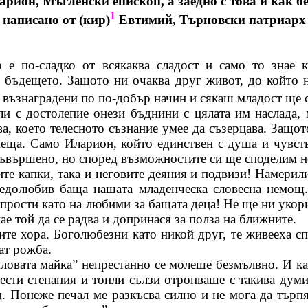
арион
,
Мъгленски
епископ, а заедно с това и как 
1
написано от (кир)
Евтимий, Търновски патриарх
 е по-сладко от всякаква сладост и само то знае 
м бъдещето. Защото ни очаква друг живот, до който н
т възнаградени по по-добър начин и сякаш младост ще 
ли с достолепие онези бъднини с цялата им наслада,
а, което телесното съзнание умее да съзерцава. Защот
 неща. Само
Иларион
, който единствен с душа и чувст
есъвършено, но според възможностите си ще споделим н
е капки, така и неговите деяния и подвизи! Намерили
едолюбив баща нашата младенческа словесна немощ.
и прости като на любими за бащата деца! Не ще ни укор
ае той да се радва и допринася за полза на ближните.
ите хора.
Боголюбезни
като никой друг, те живееха с
ат рожба.
овата майка” непрестанно се молеше безмълвно. И като
ести стенания и топли сълзи отронваше с такива дум
д. Понеже печал ме разкъсва силно и не мога да търп