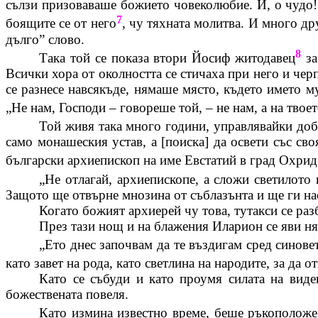
сълзи призоваваше божието човеколюбие. И, о чудо! 
7
боящите се от него
, чу тяхната молитва. И много др
дълго” слово.
8
Така той се показа втори Йосиф житодавец
за
Всички хора от околността се стичаха при него и чер
се разнесе навсякъде, нямаше място, където името м
„Не нам, Господи – говореше той, – не нам, а на твоет
Той живя така много години, управлявайки до
само монашеския устав, а [поиска] да освети със св
български архиепископ на име
Евстатий
в град Охрид
„Не отлагай,
архиепископе
, а сложи светилото
Защото ще отвърне мнозина от съблазънта и ще ги на
Когато божият архиерей чу това, тутакси се раз
През тази нощ и на
блажения
Иларион
се яви ня
„Ето днес започвам да те въздигам сред синове
като завет на рода, като светлина на народите, за да
Като се събуди и като проумя силата на виде
божествената повеля.
Като измина известно време, беше ръкоположе