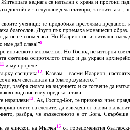
Житницата веднага се изпълни с храна и прогони падн
уги достойни за слушане дела сътвори, за които ако „
 своите ученици; те придобиха преголяма преданост 
пеха
благослов
. Други пък приемаха монашески образ. И
у да не се споменава. Но
Иларион
не изпитваше наслад
9
о име дай слава!”
бре
иноческото
множество. Но Господ не изтърпя светл
оята светлина осиротялото стадо и да украси архиерей
11
и му
прорече
:
12
 върху свещника
. Казвам – вземи
Иларион
, настоят
сочи към светлината на благоразумието.”
буди, разбра силата на видението и се готвеше да изпъ
какво видение и му предсказа така:
13
те израилеви
. Аз, Господ-Бог, те призовах чрез прав
 отвориш очите на слепите, да изведеш от окови оковани
нието, разбра, че възвестеното е от Бога. Скърбеше
15
н за епископ на Мъглен
от
горепоменатия
български