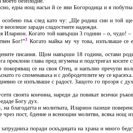
а моето безплодие.”
сно, една нощ насън й се яви Богородица и я побутна
т, особено пък след като чу: „Ще родиш син и той щ
 се веселеше заради сладостните надежди.
ия
Иларион
. Когато той навърши 3 години – о, чудо! –
3
твен Бог!”
Когато майка му чу това, изпълваше се 
щените писания. Щом навърши 18 години, остави роди
а преклони глава пред игумена и подстригал косите с
ко покоряващ се на своя Отец, и напълно пречупи во
снато го споменаваха и с добродетелите му се красяха.
дневно се изпълваше с радост. Защото го прозря с дух
сети своята кончина, нареди да повикат всички ръков
редаде Богу дух.
, на благодатта и молитвата,
Иларион
пазеше поверено
е чрез пост, бдение и всенощни молитви, всяка нощ 
е затрудниха поради оскъдицата на храна и много бедс