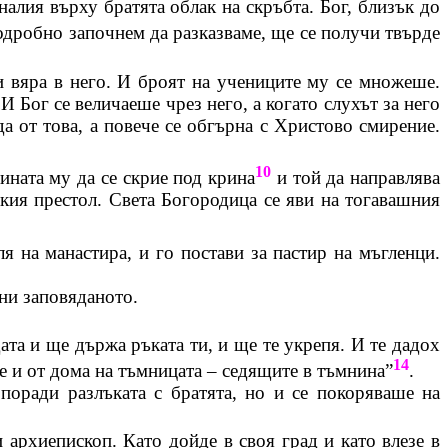
алия върху братята облак на скръбта. Бог, близък до
подробно започнем да разказваме, ще се получи твърде
и вяра в него. И броят на учениците му се множеше.
 Бог се величаеше чрез него, а когато слухът за него
а от това, а повече се обгърна с Христово смирение.
10
ината му да се скрие под крина
и той да направлява
ския престол. Света Богородица се яви на тогавашния
еля на манастира, и го постави за пастир на
мъгленци
.
лни заповяданото.
дата и ще държа ръката ти, и ще те укрепя. И те дадох
14
те и от дома на тъмницата – седящите в тъмнина”
.
 поради разлъката с братята, но и се покоряваше на
 архиепископ. Като дойде в своя град и като влезе в