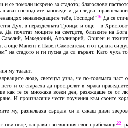
 и се помоли искрено за стадото; благослови паството
лняват господните заповеди и да следват православнит
16
ненавидях ненавиждащите тебе, Господи!"
Да се стич
ветия Дух, в неразделната Троица; и още – в Христов
е. Да почитат мощите на светците, близките на Бог
,
Савелий
,
Македоний
,
Аполинарий
,
Ориген
и технит
х, а още
Манент
и Павел
Самосатски
, и от цялата си д
м” на стадото и ги пусна да си вървят. Като чуха то
ия му талант.
ярващите люде, светецът узна, че по-голямата част 
 него и се стараеха да прострелят в мрака праведнит
ше как те се множаха всеки ден, разяждаше се от 
варяне. И произнасяше чести поучения към своите хо
ите му, разпалваха сърцата си и сякаш диви зверов
22
ристови овце, направил всевишния свое прибежище
, 