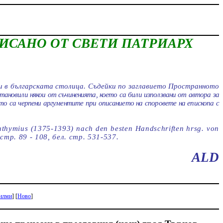
ИСАНО ОТ СВЕТИ ПАТРИАРХ
ли в българската столица. Съдейки по заглавието Пространното
тановили някои от съчиненията, което са били използвани от автора за
ето са черпени аргументите при описанието на споровете на епископа с
uthymius
(1375-1393)
nach
den
besten
Handschriften
hrsg
.
von
тр. 89 - 108, бел. стр. 531-537.
ALD
илми
] [
Ново
]