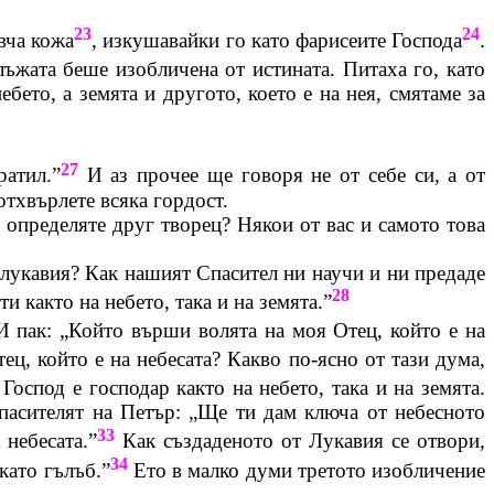
23
24
вча кожа
, изкушавайки го като фарисеите Господа
.
лъжата беше изобличена от истината. Питаха го, като
бето, а земята и другото, което е на нея, смятаме за
27
ратил.”
И аз прочее ще говоря не от себе си, а от
отхвърлете всяка гордост.
я, определяте друг творец? Някои от вас и самото това
т лукавия? Как нашият Спасител ни научи и ни предаде
28
и както на небето, така и на земята.”
 пак: „Който върши волята на моя Отец, който е на
ц, който е на небесата? Какво по-ясно от тази дума,
Господ е господар както на небето, така и на земята.
 спасителят на Петър: „Ще ти дам ключа от небесното
33
 небесата.”
Как създаденото от Лукавия се отвори,
34
като гълъб.”
Ето в малко думи третото изобличение