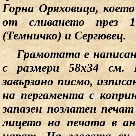
Горна Оряховица, което
от сливането през 1
(Темничко) и Сергювец.
Грамотата е написана
с размери 58x34 см. 
завързано писмо, изписа
на пергамента с копри
запазен позлатен печат
лицето на печата в ан
царят. На главата си