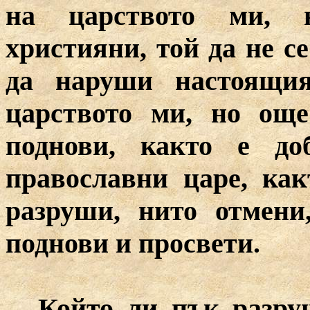
на царството ми, н
християни, той да не с
да наруши настоящия
царството ми, но още
поднови, както е до
православни царе, ка
разруши, нито отмени
поднови и просвети.
Който ли пък разру