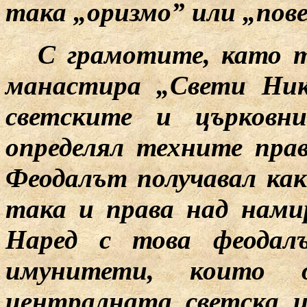
така „оризмо” или „пове
С грамотите, като т
манастира „Свети Ник
светските и църковн
определял техните пра
Феодалът получавал как
така и права над нами
Наред с това феодалъ
имунитети, които о
централната светска и