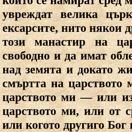
които се намират сред 
увреждат велика църк
ексарсите, нито някои д
този манастир на ца
свободно и да имат обл
над земята и докато жи
смъртта на царството 
царството ми — или и
царството ми, или от 
или когото другиго Бог 