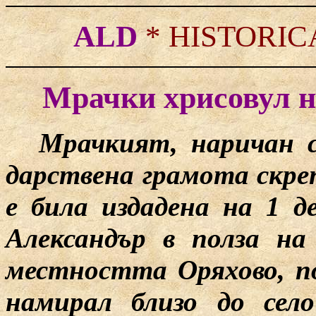
ALD
*
HISTORIC
Мрачки хрисовул н
Мрачкият, наричан с
дарствена грамота скре
е била издадена на 1 д
Александър в полза н
местността Оряхово, п
намирал близо до сел