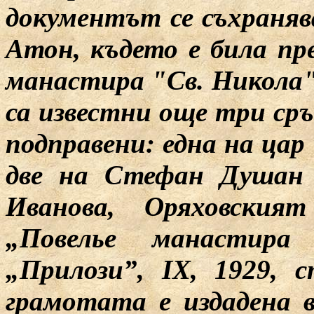
документът се съхраняв
Атон, където е била пр
манастира "Св. Никола"
са известни още три сръ
подправени: една на цар
две на Стефан Душан 
Иванова, Оряховският
„Повелье манастира
„Прилози”, ІХ, 1929, с
грамотата е издадена 