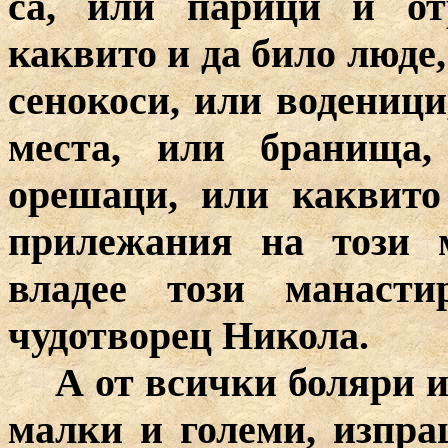
са, или парици и от
каквито и да било люде,
сенокоси, или воденици
места, или бранища
орешаци, или каквито
прилежания на този 
владее този манаст
чудотворец Никола.
А от всички боляри и
малки и големи, изпр