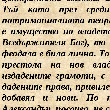
Тъй като през средно
патримониалната теор
е имущество на владет
Вседържителя Бог), то
феодала е била лична. То
престола на нов вла
издадените грамоти, 
дадените права, привил
добавял и нови. По 
Александър, посочва, че