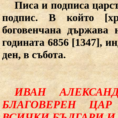
Писа и подписа царс
подпис. В който [хр
боговенчана държава 
годината 6856 [1347], и
ден, в събота.
ИВАН АЛЕКСАН
БЛАГОВЕРЕН ЦА
ВСИЧКИ БЪЛГАРИ И