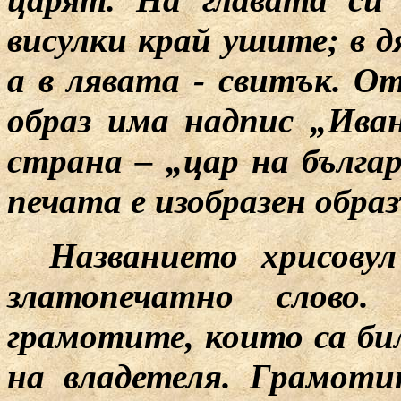
висулки край ушите; в 
а в лявата - свитък. О
образ има надпис „Ива
страна – „цар на бълга
печата е изобразен обра
Названието хрисову
златопечатно слово
грамотите, които са би
на владетеля. Грамоти