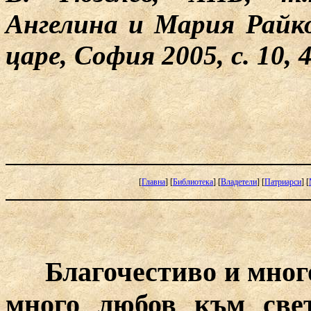
Ангелина и Мария Райк
царе, София 2005, с. 10, 
[
Главна
]
[
Библиотека
]
[
Владетели
]
[
Патриарси
]
[
Благочестиво и много
много любов към свет