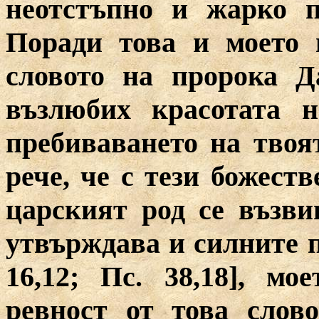
неотстъпно и жарко п
Поради това и моето 
словото на пророка Д
възлюбих красотата 
пребиваването на твоят
рече, че с тези божест
царският род се възв
утвърждава и силните 
16,12; Пс. 38,18], м
ревност от това слов