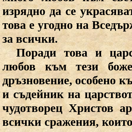
изрядно да се украсява
това е угодно на Вседъ
за всички.
Поради това и цар
любов към тези боже
дръзновение, особено 
и съдейник на царство
чудотворец Христов а
всички сражения, които