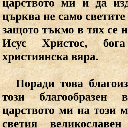
царството ми и да из
църква не само светите
защото тъкмо в тях се 
Исус Христос, бог
християнска вяра.
Поради това благои
този благообразен 
царството ми на този 
светия великославен