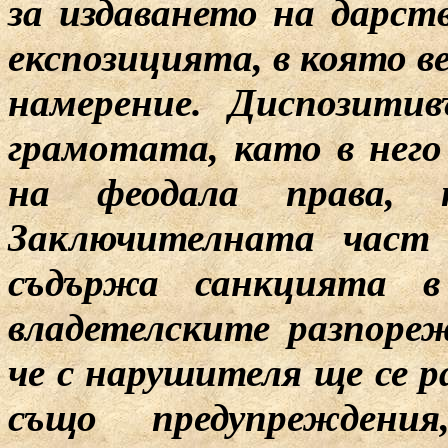
за издаването на дарст
експозицията, в която в
намерение. Диспозити
грамотата, като в него
на феодала права, 
Заключителната част 
съдържа санкцията в
владетелските разпореж
че с нарушителя ще се р
също предупрежден