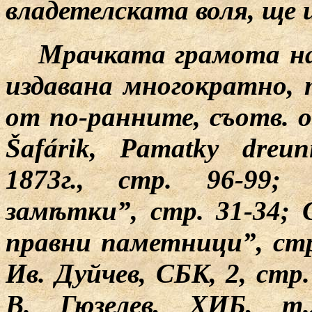
владетелската воля, ще 
Мрачката грамота на
издавана многократно, 
от по-ранните, съотв. 
Šafárik,
Pamatky
dreun
1873г., стр. 96-99; 
зам
ѣ
тки”, стр. 31-34; 
правни паметници”, стр
Ив. Дуйчев, СБК, 2, стр.
В. Гюзелев, ХИБ, т.2