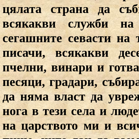
цялата страна да съ
всякакви служби на
сегашните севасти на т
писачи, всякакви дес
пчелни, винари и готва
песяци, градари, събир
да няма власт да увре
нога в тези села и люд
на царството ми и вси