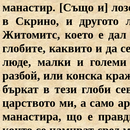
манастир. [Също и] лоз
в Скрино, и другото 
Житомитс, което е дал
глобите, каквито и да с
люде, малки и големи
разбой, или конска краж
бъркат в тези глоби се
царството ми, а само а
манастира, що е правд