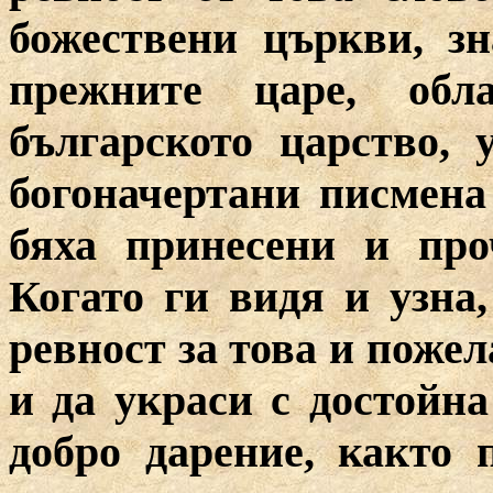
божествени църкви, зн
прежните царе, обл
българското царство, 
богоначертани писмена
бяха принесени и про
Когато ги видя и узна
ревност за това и поже
и да украси с достойн
добро дарение, както 