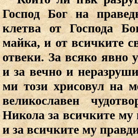
Господ Бог на правед
клетва от Господа Бо
майка, и от всичките с
отвеки. За всяко явно 
и за вечно и неразруш
ми този хрисовул на м
великославен чудотв
Никола за всичките му 
и за всичките му правд