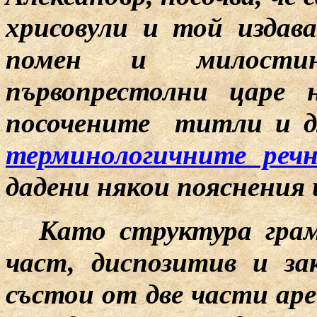
хрисовули и той издав
помен и милостин
първопрестолни царе 
посочените
титли и 
терминологичните реч
дадени някои пояснения
Като структура гра
част, диспозитив и за
състои от две части ар