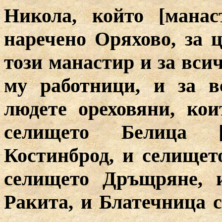
Никола, който [манас
наречено Оряхово, за 
този манастир и за вси
му работници, и за в
людете ореховяни, ко
селището Белица 
Костинброд, и селищет
селището Дръщряне, и
Ракита, и Блатечница с