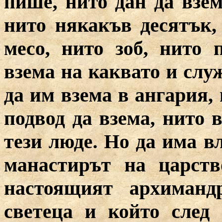
пише, нито дан да взем
нито някакъв десятък,
месо, нито зоб, нито 
взема на каквато и слу
да им взема в ангария, 
подвод да взема, нито 
тези люде. Но да има в
манастирът на царст
настоящият архиманд
светеца и който след