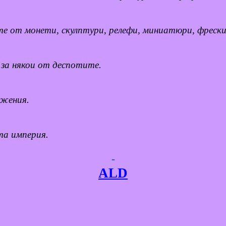
те от монети, скулптури, релефи, миниатюри, фреск
за някои от деспотите.
ажения.
та империя.
-
ALD