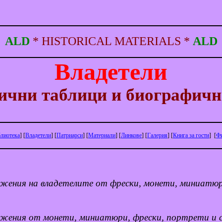
ALD
*
HISTORICAL
MATERIALS
*
ALD
Владетели
ични таблици и биографичн
лиотека
]
[
Владетели
]
[
Патриарси
]
[
Материали
]
[
Линкове
]
[
Галерия
]
[
Книга
за
гости
]
[
Ф
ажения на владетелите от фрески, монети, миниатюр
ажения от монети, миниатюри, фрески, портрети и 