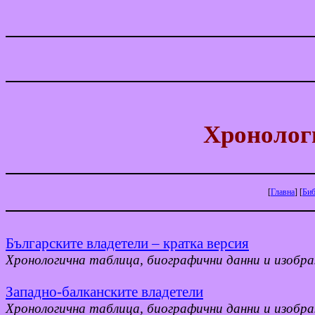
Хронолог
[
Главна
]
[
Биб
Българските владетели – кратка версия
Хронологична таблица, биографични данни
и изобр
Западно-балканските владетели
Хронологична таблица, биографични данни и изобр