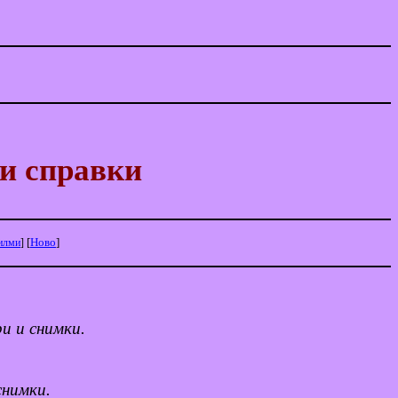
и справки
[
Ново
]
илми
]
и и снимки.
снимки.