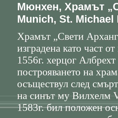
Мюнхен, Храмът „С
Munich, St. Michael
Храмът „Свети Арханг
изградена като част от
1556г. херцог Албрехт
построяването на храм
осъществул след смърт
на синът му Вилхелм 
1583г. бил положен ос