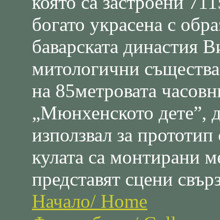
която са застроени 711
богато украсена с обра
баварската династия Ви
митологични същества 
на 85метровата часовн
„Мюнхенското дете”, 
използвал за прототи
кулата са монтирани м
представят сцени свър
Начало/ Home