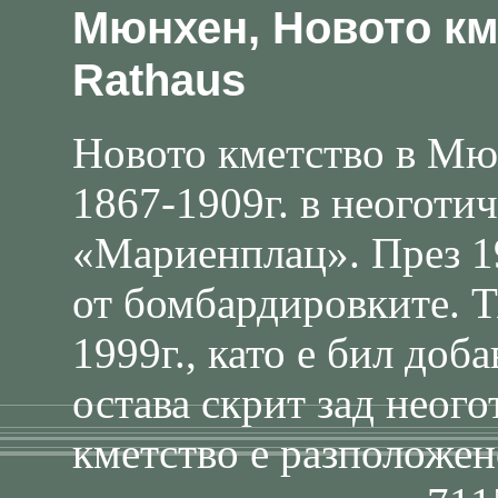
Мюнхен, Новото кме
Rathaus
Новото кметство в Мю
1867-1909г. в неоготи
«Мариенплац». През 19
от бомбардировките. Т
1999г., като е бил доб
остава скрит зад неог
кметство е разположен