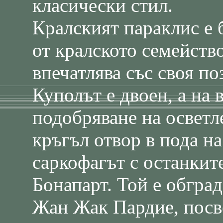
класически стил.
Кралският параклис е 
от кралското семейств
впечатлява със своя по
Куполът е двоен, а на 
подобряване на осветл
кръгъл отвор в пода на
саркофагът с останкит
Бонапарт. Той е обград
Жан Жак Пардие, посв