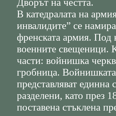
Дворът на честта.
В катедралата на арми
инвалидите” се намира
френската армия. Под 
военните свещеници. К
части: войнишка черкв
гробница. Войнишката
представляват единна 
разделени, като през 1
поставена стъклена пре