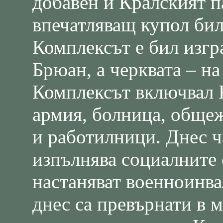
добавен и Кралският п
впечатляващ купол бил
Комплексът е бил изгр
Брюан, а черквата – 
Комплексът включвал К
армия, болница, обще
и работилници. Днес ч
изпълнява социалните 
настаняват военноинва
днес са превърнати в 