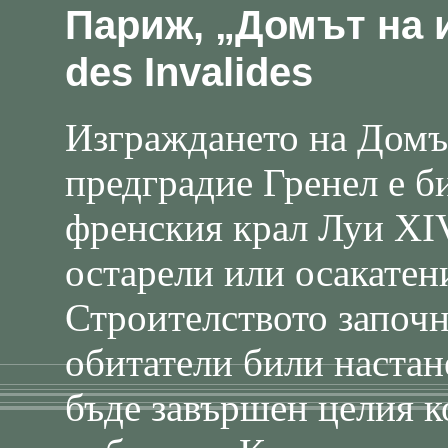
Париж, „Домът на и
des Invalides
Изграждането на Домъ
предградие Гренел е б
френския крал Луи ХІV
остарели или осакате
Строителството започн
обитатели били настан
бъде завършен целия к