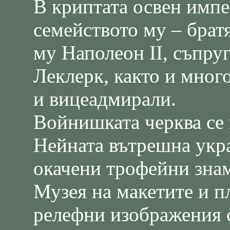
В криптата освен импе
семейството му – брат
му Наполеон ІІ, съпру
Леклерк, както и мног
и вицеадмирали.
Войнишката черква се 
Нейната вътрешна укра
окачени трофейни зна
Музея на макетите и п
релефни изображения с