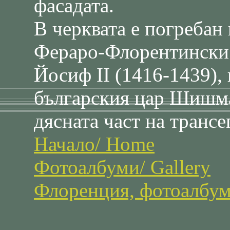
фасадата.
В черквата е погребан
Фераро-Флорентински 
Йосиф ІІ (1416-1439), 
българския цар Шишма
дясната част на трансе
Начало/ Home
Фотоалбуми/ Gallery
Флоренция, фотоалбуми 