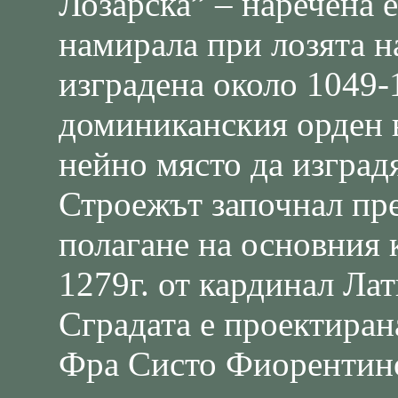
Лозарска” – наречена е
намирала при лозята на
изградена около 1049-
доминиканския орден 
нейно място да изградя
Строежът започнал пре
полагане на основния 
1279г. от кардинал Ла
Сградата е проектиран
Фра Систо Фиорентино