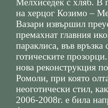
Мелхиседек с хляб. В 
на херцог Козимо – М
Вазари извършил преус
премахнат главния ико
параклиса, във връзка 
готическите прозорци.
нова реконструкция по
Ромоли, при която олт
неоготически стил, ка
2006-2008г. е била на