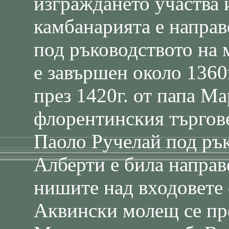
изграждането участва 
камбанарията е направ
под ръководството на 
е завършен около 1360г
през 1420г. от папа М
флорентинския търгов
Паоло Ручелай под рък
Алберти е била направ
нишите над входовете 
Аквински молещ се пре