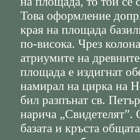
на площада, то той се 
Това оформление допри
края на площада базил
по-висока. Чрез колон
атриумите на древните
площада е издигнат обел
намирал на цирка на Н
бил разпънат св. Петъ
нарича „Свидетелят”. О
базата и кръста общата