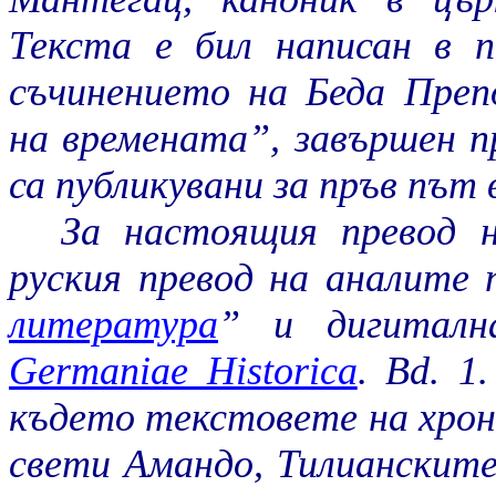
Текста е бил написан в 
съчинението на Беда Преп
на времената”, завършен пр
са публикувани за пръв път
За настоящия превод н
руския превод на аналите
литература
” и дигиталн
Germaniae Historica
. Bd. 1
където текстовете на хрон
свети Амандо, Тилианските