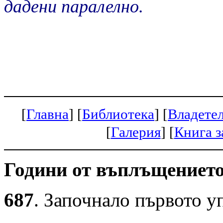
дадени паралелно.
[
Главна
]
[
Библиотека
]
[
Владете
[
Галерия
]
[
Книга з
Години от въплъщението
687
. Започнало първото у