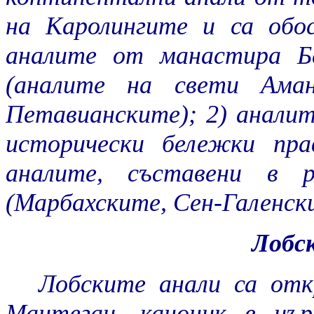
на Каролингите и са обос
аналите от манастира Б
(аналите на свети Аман
Петавианските); 2) анали
исторически бележки пр
аналите, съставени в р
(Марбахските, Сен-Галенски
Лобс
Лобските анали са отк
Мантегац, каноник в цъ