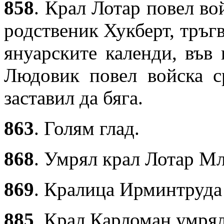
858
. Крал Лотар повел во
родственик Хукберт, тръгв
януарските календи, във 
Людовик повел войска с
заставил да бяга.
863
. Голям глад.
868
. Умрял крал Лотар М
869
. Кралица Ирминтруда
885
. Крал Карломан умрял