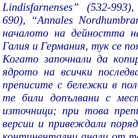
Lindisfarnenses” (532-993)
690), “Annales Nordhumbran
началото на дейността на
Галия и Германия, тук се п
Когато започнали да копи
ядрото на всички последв
преписите с бележки в по
те били допълвани с мес
източници; при това преп
версии и привеждали поряд
континентални анали от т