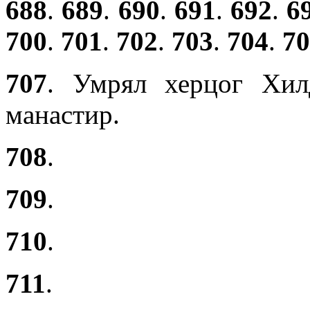
688
.
689
.
690
.
691
.
692
.
6
700
.
701
.
702
.
703
.
704
.
70
707
. Умрял херцог Хил
манастир.
708
.
709
.
710
.
711
.