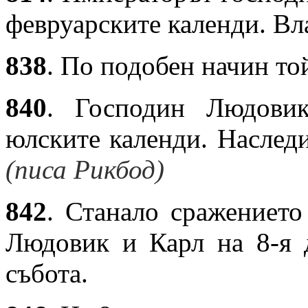
февруарските календи. Вл
838
. По подобен начин той
840
. Господин Людови
юлските календи. Наслед
(писа Рикбод)
842
. Станало сражениет
Людовик и Карл на 8-я 
събота.