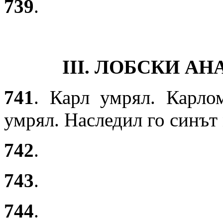
739
.
III. ЛОБСКИ А
741
. Карл умрял. Карл
умрял. Наследил го синът
742
.
743
.
744
.