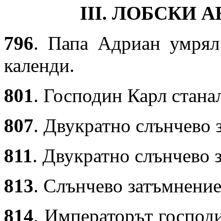
III. ЛОБСКИ 
796
. Папа Адриан умрял
календи.
801
. Господин Карл стана
807
. Двукратно слънчево 
811
. Двукратно слънчево 
813
. Слънчево затъмнение
814
. Императорът господи