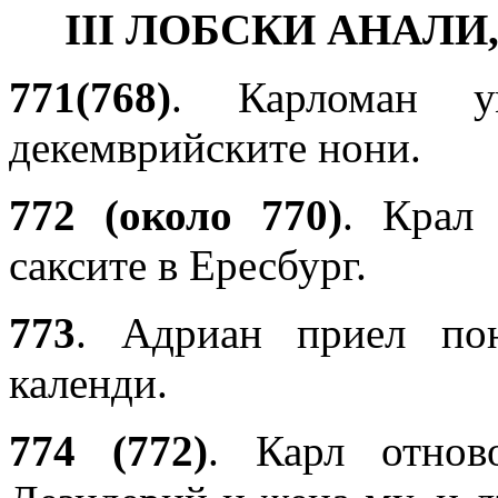
III ЛОБСКИ АНАЛ
771(768)
. Карломан 
декемврийските нони.
772 (около 770)
. Крал
саксите в Ересбург.
773
. Адриан приел пон
календи.
774 (772)
. Карл отно