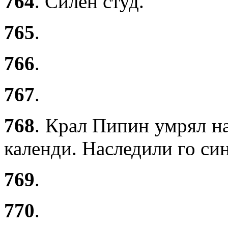
764
. Силен студ.
765
.
766
.
767
.
768
. Крал Пипин умрял на
календи. Наследили го си
769
.
770
.