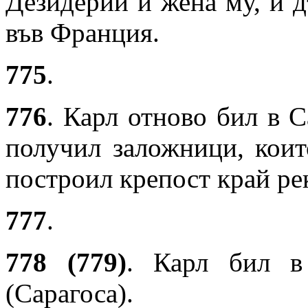
Дезидерий и жена му, и д
във Франция.
775
.
776
. Карл отново бил в С
получил заложници, коит
построил крепост край ре
777
.
778 (779)
. Карл бил в
(Сарагоса).