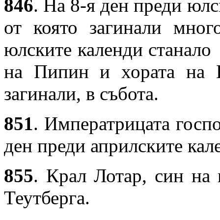
846
. На 8-я ден преди юл
от която загинали мног
юлските календи станало
на Пипин и хората на 
загинали, в събота.
851
. Императрицата госп
ден преди априлските кал
855
. Крал Лотар, син на 
Теутберга.