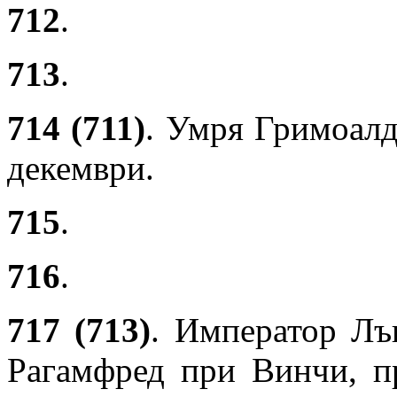
712
.
713
.
714 (711)
. Умря Гримоал
декември.
715
.
716
.
717 (713)
. Император Лъ
Рагамфред при Винчи, пр