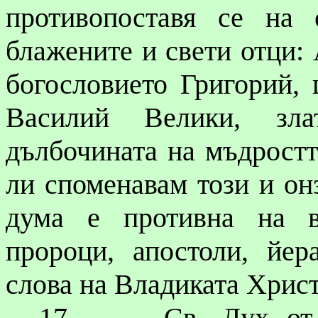
противопоставя се на 
блажените
и свети отци:
богословието Григорий, 
Василий Велики, зла
дълбочината на мъдростт
ли споменавам този и о
дума е противна на в
пророци, апостоли, йер
слова на Владиката Христ
17.
Св. Дух от