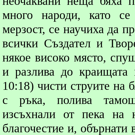
неочаквани неща бяха 
много народи, като се
мерзост, се научиха да п
всички Създател и Твор
някое високо място, спу
и разлива до краищата 
10:18) чисти струите на б
с ръка, полива тамош
изсъхнали от пека на
благочестие и, обърнати 