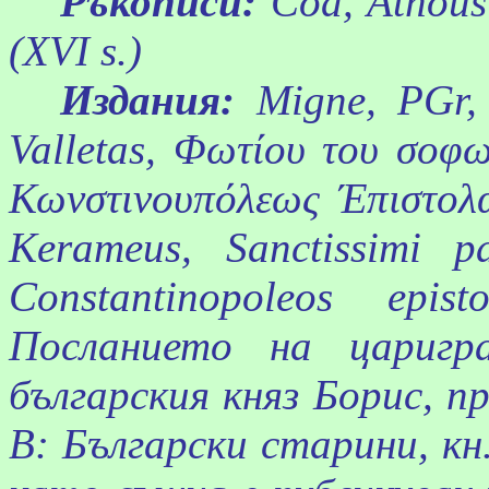
Ръкописи:
Cod,
Athous
(XVI s.)
Издания:
Migne
,
PGr
,
Valletas
,
Φωτίου
του
σοφω
Κωνστινουπόλεως
Έπιστολ
Kerameus
,
Sanctissimi
p
Constantinopoleos
epist
Посланието на цариг
българския княз Борис, 
В: Български старини,
кн