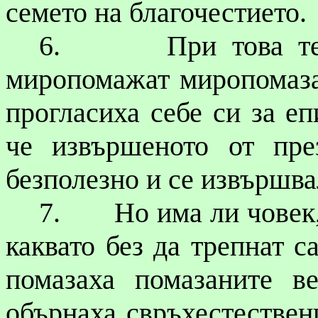
семето на благочестието.
6.
При това т
миропомажат миропомазан
прогласиха себе си за е
че извършеното от пре
безполезно и се извършва
7.
Но има ли човек,
каквато без да трепнат с
помазаха помазаните 
обърнаха свръхестествен