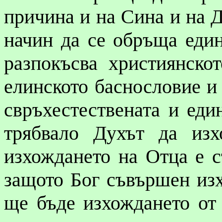
причина и на Сина и на Д
начин да се обръща един
разпокъсва християнско
елинското
баснословие
и 
свръхестествената и
еди
трябвало Духът да из
изхождането на Отца е с
защото Бог съвършен изх
ще бъде изхождането от