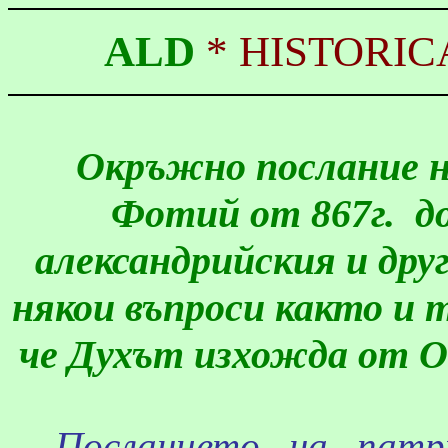
ALD
*
HISTORIC
Окръжно послание н
Фотий
от 867г.
д
александрийския и дру
някои въпроси както и то
че Духът изхожда от О
Посланието на пат