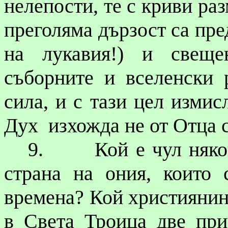
нелепости, те с криви ра
преголяма дързост са пре
на лукавия!) и свеще
съборните и вселенски
сила, и с тази цел измис
Дух
изхожда не от Отца с
9.
Кой е чул няко
страна на ония, които
времена? Кой християнин
в Света Троица две при