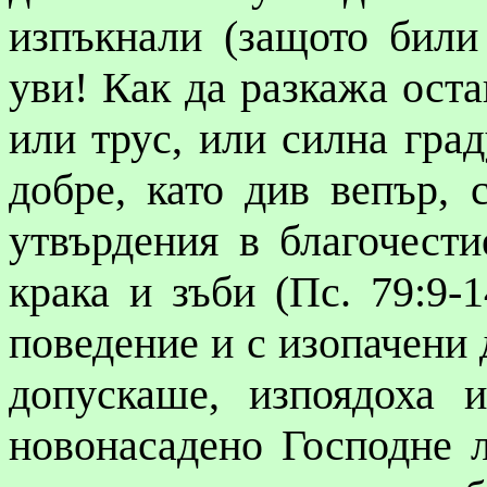
изпъкнали (защото били
уви! Как да разкажа оста
или трус, или силна град
добре, като див
вепър
, 
утвърдения в благочест
крака и зъби (
Пс
. 79:9-
поведение и с изопачени 
допускаше, изпоядоха 
новонасадено
Господне
л