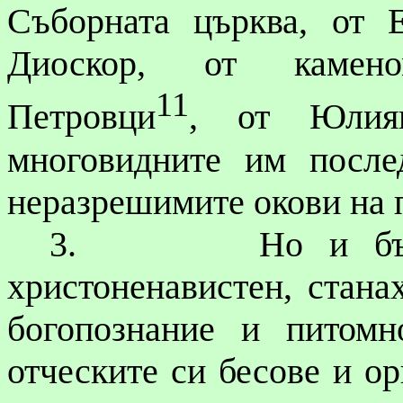
Съборната църква, от
Диоскор
, от
камено
11
Петровци
, от Юлия
многовидните
им послед
неразрешимите окови на 
3.
Но и бъ
христоненавистен
, стана
богопознание
и питомно
отческите си бесове и ор