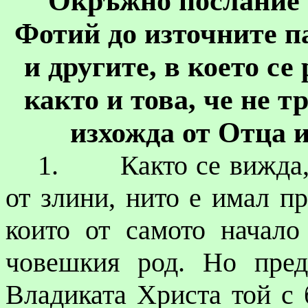
Окръжно послание 
Фотий
до източните п
и другите, в което с
както и това, че не т
изхожда от Отца и
1.
Както се вижда
от злини, нито е имал пр
които от самото начало
човешкия род. Но пре
Владиката Христа той с