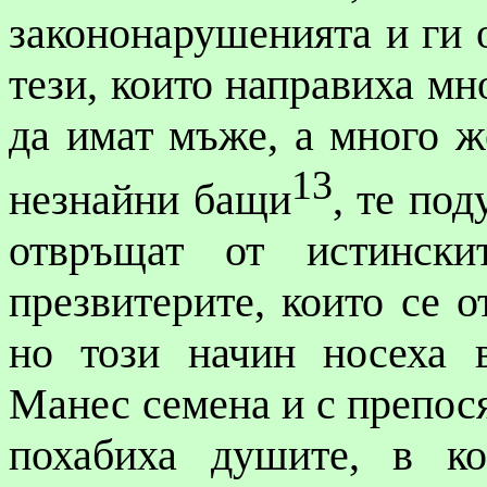
закононарушенията и ги о
тези, които направиха мн
да имат мъже, а много ж
13
незнайни бащи
, те под
отвръщат от истинск
презвитерите, които се о
но този начин носеха 
Манес
семена и с
препос
похабиха душите, в к