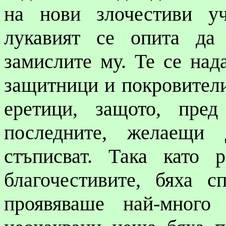
на нови
злочестиви
уче
лукавият се опита да
замислите му. Те се над
защитници и покровители
еретици, защото, пре
последните, желаещи
стъписват. Така като 
благочестивите, бяха с
проявяваше най-много