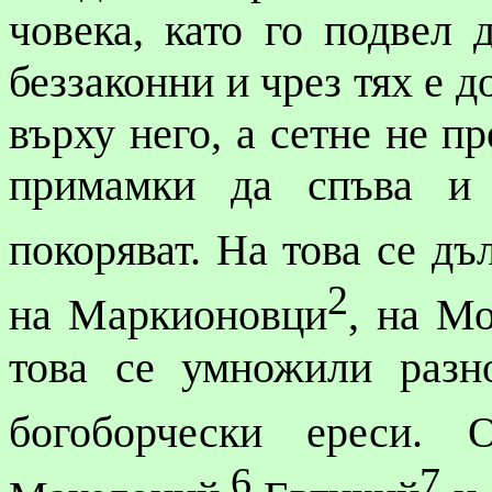
човека, като го подвел
беззаконни и чрез тях е 
върху него, а сетне не п
примамки да спъва и 
покоряват. На това се д
2
на Маркионовци
, на М
това се умножили разн
богоборчески
ереси. О
6
7