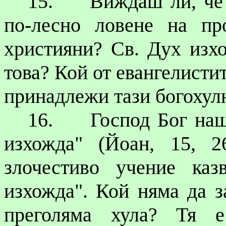
15.
Виждаш ли, че 
по-лесно ловене на пр
християни? Св. Дух изх
това? Кой от евангелистит
принадлежи тази богохул
16.
Господ Бог наш
изхожда" (Йоан, 15, 
злочестиво
учение казв
изхожда". Кой няма да з
преголяма хула? Тя е