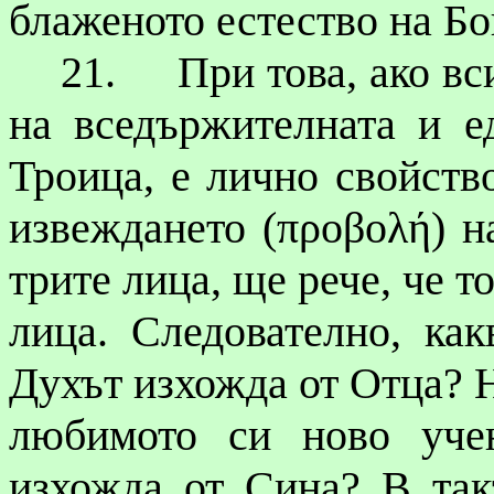
блаженото
естество на Бо
21.
При това, ако вс
на
вседържителната
и
е
Троица, е лично свойство
извеждането (
προβολή
) н
трите лица, ще рече, че то
лица. Следователно, ка
Духът изхожда от Отца? Н
любимото си ново уче
изхожда от Сина? В так