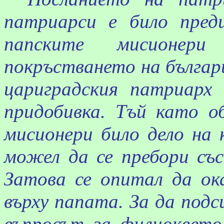
патриарси е било пред
папските мисионери
покръстването на българ
цариградския патриарх
придобивка. Тъй като о
мисионери било дело на 
можел да се пребори със
Затова се опитал да ок
върху папата. За да подс
въпросът за
филиоквето