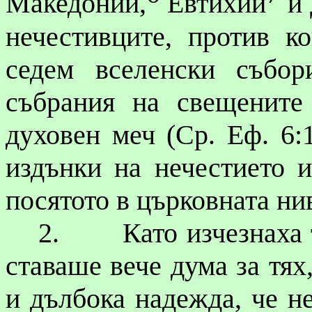
Македоний
,
Евтихий
и 
нечестивците, против к
седем вселенски събо
събрания на свещенит
духовен меч (Ср. Еф. 6:
издънки на
нечестието
и
посятото в църковната ни
2.
Като изчезнаха 
ставаше вече дума за тях
и дълбока надежда, че н