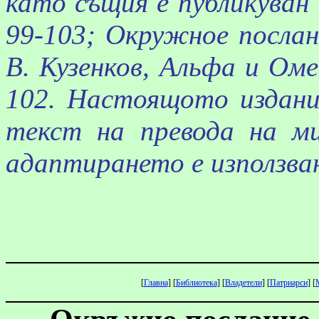
като същия е публикуван 
99-103;
Окружное
послан
В.
Кузенков
,
Альфа
и Омег
102. Настоящото издани
текст на превода на м
адаптирането е използван
[
Главна
]
[
Библиотека
]
[
Владетели
]
[
Патриарси
]
[