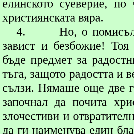
елинското суеверие, по
християнската вяра.
4.
Но, ο помисъл
завист и безбожие! Тоя 
бъде предмет за радостн
тъга, защото радостта и в
сълзи. Нямаше още две г
започнал да почита хри
злочестиви
и отвратителн
да ги наименува един бла