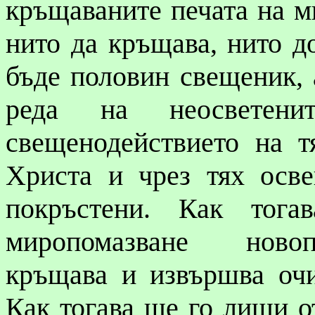
кръщаваните печата на ми
нито да кръщава, нито до
бъде половин свещеник, 
реда на неосветени
свещенодействието на т
Христа и чрез тях осве
покръстени. Как тог
миропомазване новоп
кръщава и извършва очи
Как тогава ще го лиши о