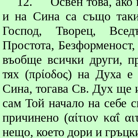
12.
Освен това, ако
и на Сина са също таки
Господ, Творец, Вседъ
Простота, Безформеност
въобще всички други, пр
тях (
πρίοδος
) на Духа е
Сина, тогава Св. Дух ще 
сам Той начало на себе 
причинено (
αίτιον
καΐ
αι
нещо, което дори и гръцк