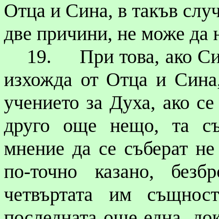
Отца и Сина, в такъв случ
две причини, не може да 
19.
При това, ако С
изхожда от Отца и Сина
учението за Духа, ако се
друго още нещо, та с
мнение да се съберат не
по-точно казано, безб
четвъртата им същнос
последната още една, док