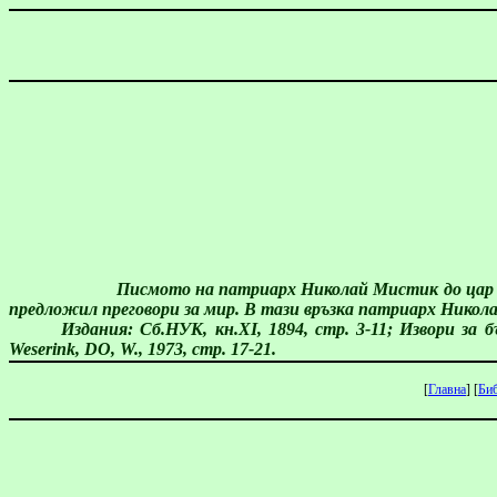
Писмото на патриарх Николай Мистик до цар Си
предложил преговори за мир. В тази връзка патриарх Никол
Издания: Сб.НУК,
кн
.ХІ, 1894, стр. 3-11; Извори за
Weserink
, DO, W., 1973
, стр. 17-21
.
[
Главна
]
[
Би