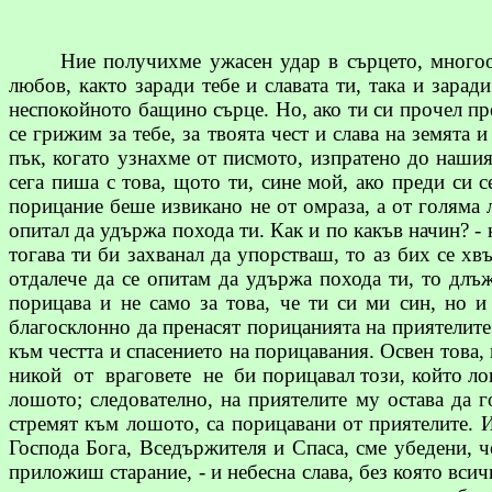
Ние получихме ужасен удар в сърцето,
много
любов, както заради тебе и славата ти, така и зара
неспокойното бащино сърце. Но, ако ти си прочел пр
се грижим за тебе, за твоята чест и слава на земята 
пък, когато узнахме от писмото, изпратено до нашия
сега пиша с това, щото ти, сине мой, ако преди си 
порицание беше извикано не от омраза, а от голяма 
опитал да удържа похода ти. Как и по какъв начин? - к
тогава ти би захванал да упорстваш, то аз бих се хв
отдалече да се опитам да удържа похода ти, то длъж
порицава и не само за това, че ти си ми син, но и
благосклонно да пренасят порицанията на приятелите
към честта и спасението на порицавания. Освен това,
никой
от
враговете
не
би порицавал този, който ло
лошото; следователно, на приятелите му остава да г
стремят към лошото, са порицавани от приятелите. И
Господа Бога, Вседържителя и Спаса, сме убедени, че
приложиш старание, - и небесна слава, без която всичк