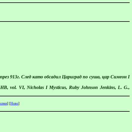
рез 913г. След като обсадил Цариград по суша, цар Симеон І
FHB
,
vol. VI,
Nicholas I
Mysticus
,
Ruby Johnson Jenkins, L. G.,
илми
] [
Ново
]