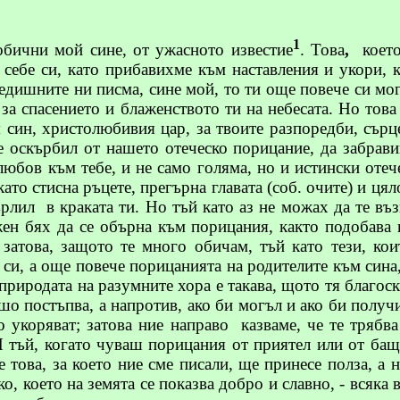
1
обични
мой сине, от ужасното известие
. Това
,
коет
ди себе си, като прибавихме към наставления и укори,
едишните ни писма, сине мой, то ти още повече си мо
и за спасението и блаженството ти на небесата. Но това
 син, христолюбивия цар, за твоите разпоредби, сърце
се оскърбил от нашето
отеческо
порицание, да забрави
любов към тебе, и не само голяма, но и истински
отеч
ато стисна ръцете, прегърна главата (
соб
. очите) и цял
ърлил
в краката ти. Но тъй като аз не можах да те в
ен бях да се обърна към порицания, както подобава н
 затова, защото те много обичам, тъй като тези, ко
 си, а още повече порицанията на родителите към син
 природата на разумните хора е такава, щото тя благо
шо постъпва, а напротив, ако би могъл и ако би получ
о укоряват; затова ние направо
казваме, че те трябва
 тъй, когато чуваш порицания от приятел или от бащ
 това, за което ние сме писали, ще принесе полза, а н
о, което на земята се показва добро и славно, - всяка