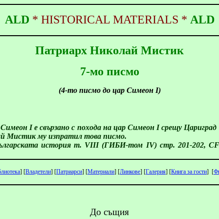
ALD
*
HISTORICAL
MATERIALS
*
ALD
Патриарх Николай Мистик
7-мо писмо
(4-то писмо до цар Симеон І)
меон І е свързано с похода на цар Симеон І срещу Цариград п
ай Мистик му изпратил това писмо.
 българската история т. VІІІ (ГИБИ-том ІV) стр. 201-202,
C
блиотека
]
[
Владетели
]
[
Патриарси
]
[
Материали
]
[
Линкове
]
[
Галерия
]
[
Книга
за
гости
]
[
Ф
До същия