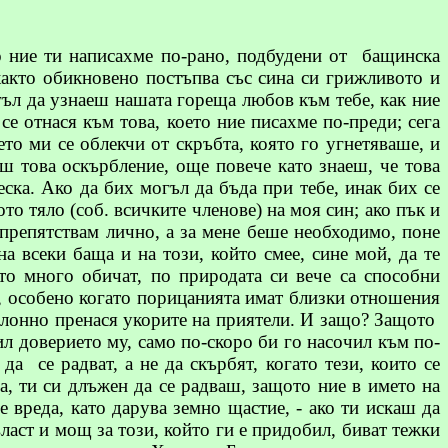
о ние ти написахме по-рано, подбудени от
бащинска
 както обикновено постъпва със сина си грижливото и
гъл да узнаеш нашата гореща любов към тебе, как ние
 се отнася към това, което ние писахме по-преди; сега
то ми се облекчи от скръбта, която го угнетяваше, и
ш това оскърбление, още повече като знаеш, че това
еска
. Ако да бих могъл да бъда при тебе, инак бих се
ото тяло (
соб
. всичките членове) на моя син; ако пък и
ъзпрепятствам лично, а за мене беше необходимо, поне
а всеки баща и на този, който смее, сине мой, да те
ито много обичат, по природата си вече са способни
а, особено когато порицанията имат близки отношения
склонно пренася укорите на приятели. И защо? Защото
ил доверието му, само по-скоро би го насочил към по-
 да
се радват, а не да скърбят, когато тези, които се
а, ти си длъжен да се радваш, защото ние в името на
е вреда, като дарува земно щастие, - ако ти искаш да
 власт и мощ за този, който ги е придобил, биват тежки