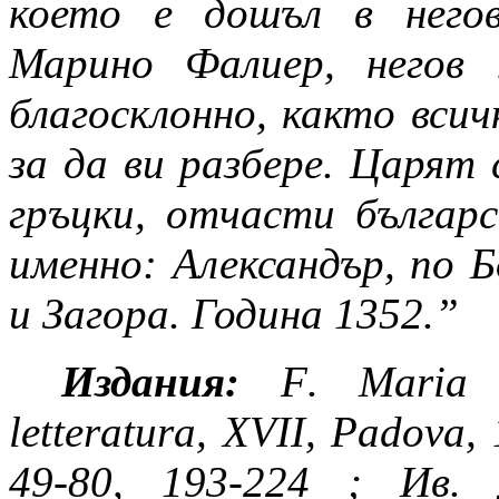
което е дошъл в него
Марино Фалиер, негов 
благосклонно, както всич
за да ви разбере. Царят 
гръцки, отчасти българс
именно: Александър, по 
и Загора. Година
1352.”
Издания:
F
.
Maria
letteratura
,
XVII
,
Padova
,
49-80, 193-224
; Ив. 