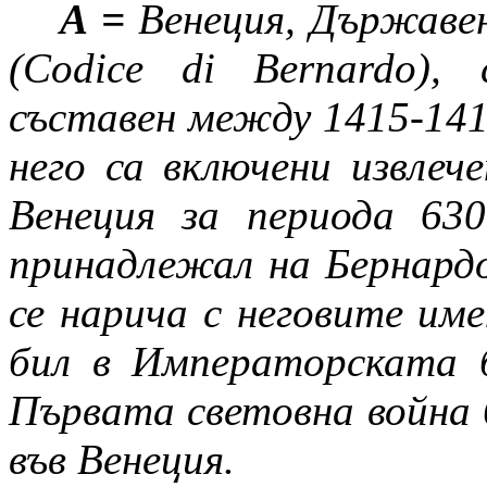
А =
Венеция, Държавен
(
Codice
di
Bernardo
), 
съставен между 1415-1418
него са включени извлеч
Венеция за периода 630
принадлежал на Бернардо
се нарича с неговите им
бил в Императорската б
Първата световна война 
във Венеция.