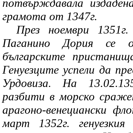
потвърждавала издаден
грамота от 1347г.
През ноември 1351г.
Паганино Дория се о
българските пристанищ
Генуезците успели да пр
Урдовиза. На 13.02.13
разбити в морско сраже
арагоно-венециански фл
март 1352г. генуезки