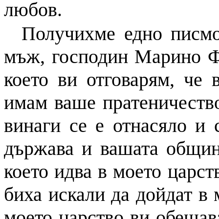
любов.
Получихме едно писмо
мъж, господин Марино Ф
което ви отговарям, че
имам ваше пратеничество
винаги се е отнасяло и 
държава и вашата общин
което идва в моето царст
биха искали да дойдат в 
моето царство ви обещав