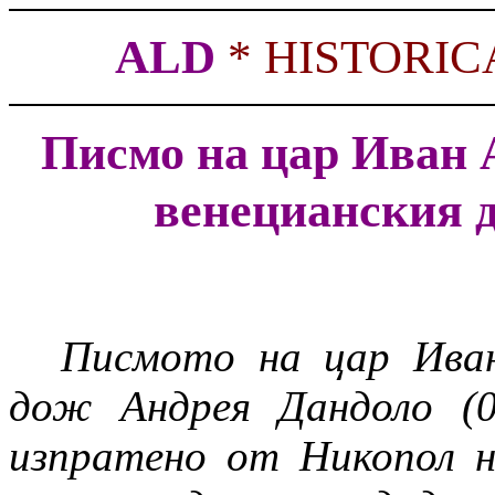
ALD
*
HISTORIC
Писмо на цар Иван 
венецианския 
Писмото на цар Иван
дож Андрея Дандоло (04
изпратено от Никопол 