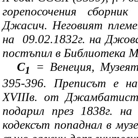
горепосочения сборни
Джасич. Неговият племе
на
09.02.1832г. на Джов
постъпил в Библиотека М
С
= Венеция, Музея
1
395-396.
Преписът е на
ХVІІІв. от Джамбатист
подарил през 1838г. на
кодексът попаднал в муз