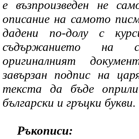
е възпроизведен не са
описание на самото пис
дадени по-долу с кур
съдържанието на с
оригиналният докуме
завързан подпис на ца
текста да бъде оприли
български и гръцки букви.
Ръкописи: