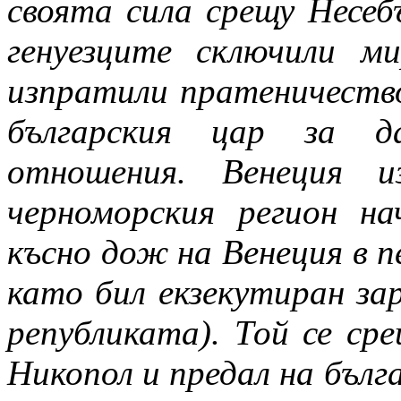
своята сила срещу Несеб
генуезците сключили м
изпратили пратеничество
българския цар за д
отношения. Венеция 
черноморския регион н
късно дож на Венеция в пе
като бил екзекутиран за
републиката). Той се ср
Никопол и предал на бълг