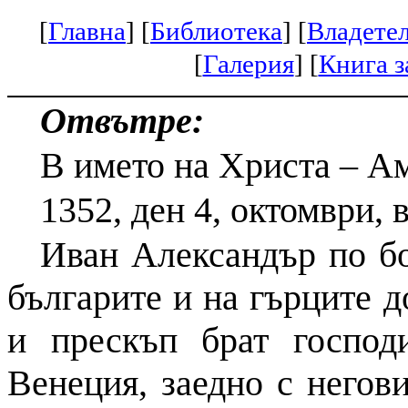
[
Главна
]
[
Библиотека
]
[
Владете
[
Галерия
]
[
Книга з
Отвътре:
В името на Христа – А
1352, ден 4, октомври, 
Иван Александър по бо
българите и на гърците 
и прескъп брат госпо
Венеция, заедно с негови