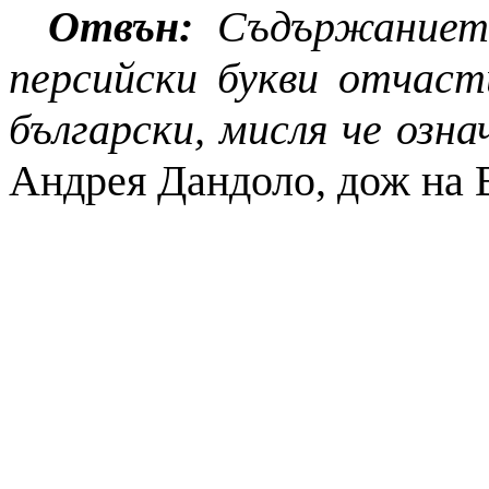
Отвън:
Съдържанието
персийски букви отчаст
български, мисля че озна
Андрея Дандоло, дож на 