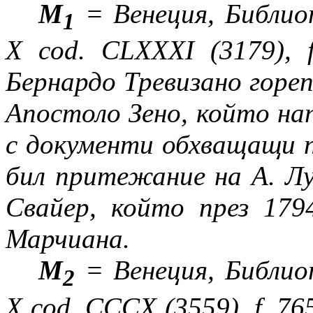
М
= Венеция, Библи
1
X
cod
.
CLXXXI
(3179),
Бернардо Тревизано гореп
Апостоло Зено, който нап
с документи обхващащи п
бил притежание на А. Лу
Свайер, който през 179
Марчиана.
М
= Венеция, Библи
2
X cod. C
СС
X
(3
55
9),
f
.
765