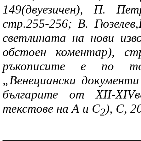
149(двуезичен), П. Пе
стр.255-256; В. Гюзелев
светлината на нови изво
обстоен коментар), ст
ръкописите е по тов
„Венециански документи
българите от ХІІ-ХІV
текстове на А и С
), С, 2
2