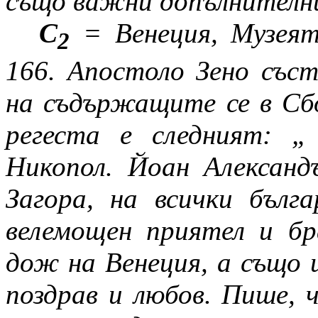
също важни допълнителн
С
= Венеция, Музея
2
166.
Апостоло Зено съст
на съдържащите се в Сб
регеста е следният: „
Никопол. Йоан Алексан
Загора, на всички бълг
велемощен приятел и бр
дож на Венеция, а също и
поздрав и любов. Пише, 