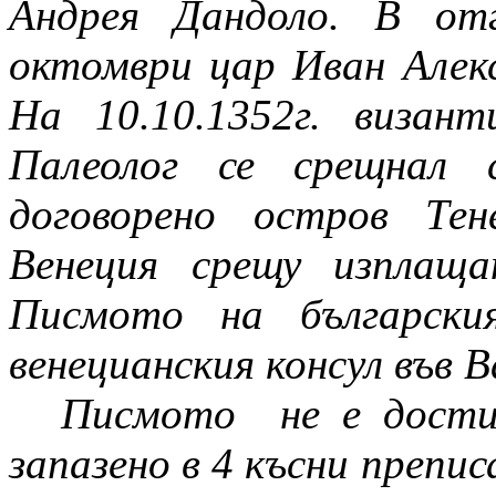
Андрея Дандоло. В от
октомври цар Иван Алек
На 10.10.1352г. виза
Палеолог се срещнал
договорено остров Те
Венеция срещу изплаща
Писмото на български
венецианския консул във 
Писмото
не е дости
запазено в 4 късни препи