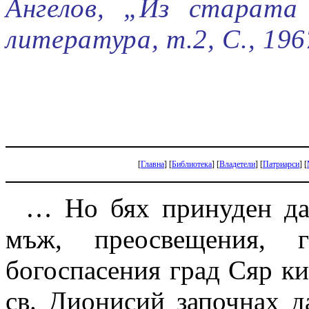
Ангелов, „Из старата 
литература, т.2, С., 196
[
Главна
]
[
Библиотека
]
[
Владетели
]
[
Патриарси
]
[
… Но бях принуден да
мъж, преосвещения, 
богоспасения град Сяр к
св. Дионисий започнах д