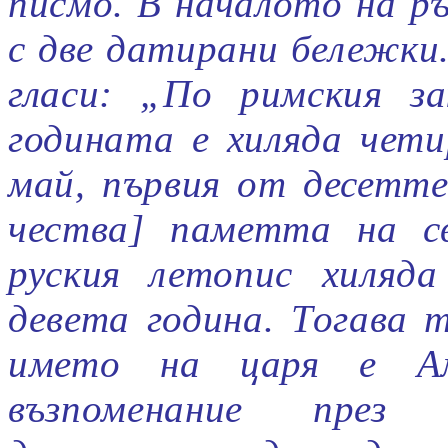
писмо. В началото на р
с две датирани бележки
гласи: „По римския з
годината е хиляда чет
май, първия от десетт
чества
]
паметта на св
руския летопис хиляд
девета година. Тогава 
името на царя е А
възпоменание през