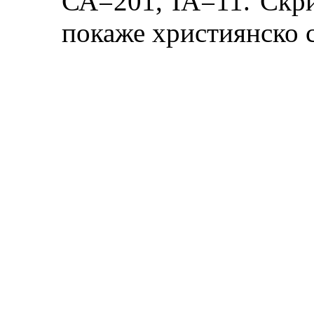
СА=201, ІА=11. Скри
покаже християнско 