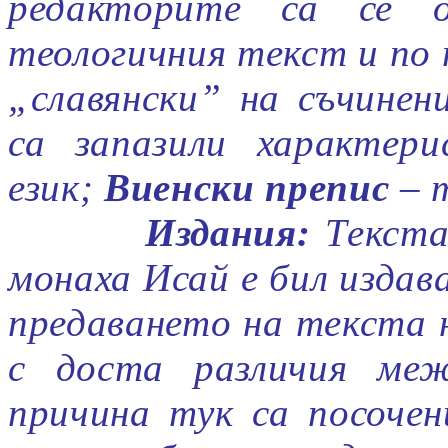
редакторите са се о
теологичния текст и по 
„славянски” на съчине
са запазили характер
език;
Виенски препис
– т
Издания:
Текста
монаха Исай е бил издав
предаването на текста н
с доста различия меж
причина тук са посоче