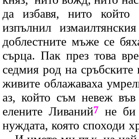
да избавя, нито който
изпълнил измаилтянски
доблестните мъже се бях
сърца. Пак през това вр
седмия род на сръбските 
живите облажаваха умрели
аз, който съм невеж във
7
елените Ливаний
не би 
нуждата, която споходи х