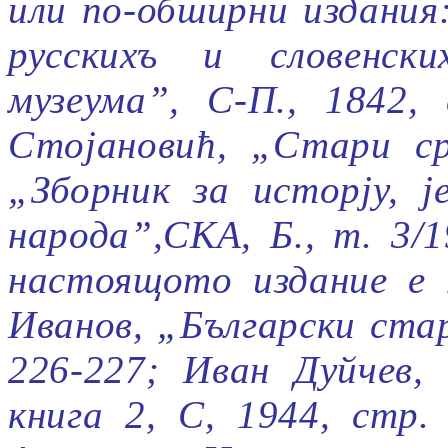
или по-обширни издания
русскихъ и словенски
музеума”, С-П., 1842, 
Сто
j
ановић, „Стари ср
„Зборник за истор
j
у,
j
народа”,СКА, Б., т. 3/
настоящото издание е 
Иванов, „Български стар
226-227; Иван Дуйчев,
книга 2, С, 1944, стр. 