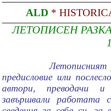
ALD
*
HISTORIC
ЛЕТОПИСЕН РАЗКА
Летописният 
предисловие или послесл
автори, преводачи и 
завършвали работата 
сведения за себе си, за