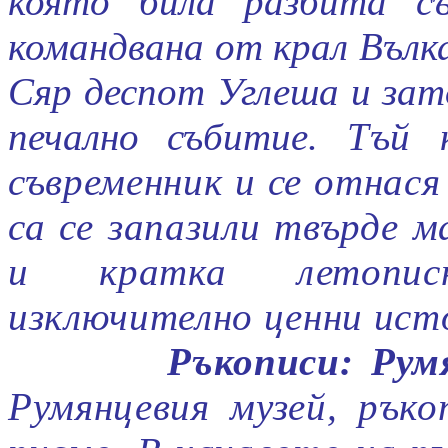
която била разбита съ
командвана от крал Вълк
Сяр деспот Углеша и за
печално събитие
. Тъй 
съвременник и се отнася
са се запазили твърде м
и кратка летопис
изключително ценни исто
Ръкописи: Рум
Румянцевия музей, ръко