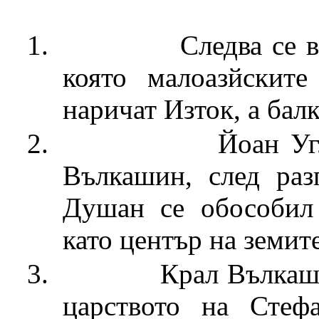
1.
Следва се 
която малоазйскит
наричат Изток, а балк
2.
Йоан Уг
Вълкашин, след раз
Душан се обособил 
като център на земит
3.
Крал Вълкаш
царството на Стеф