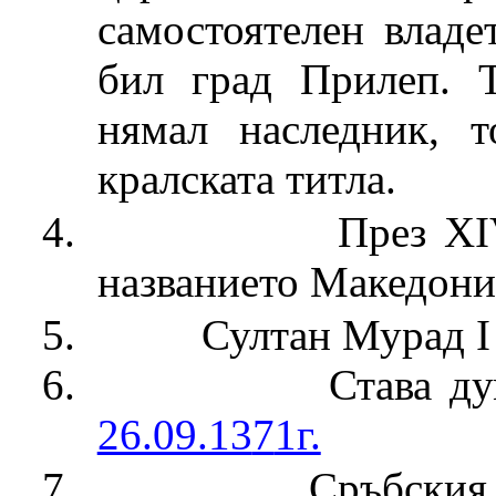
самостоятелен владе
бил град Прилеп. 
нямал наследник, 
кралската титла.
4.
През ХІ
названието Македони
5.
Султан Мурад І
6.
Става д
26.09.13
7
1г.
7.
Сръбския