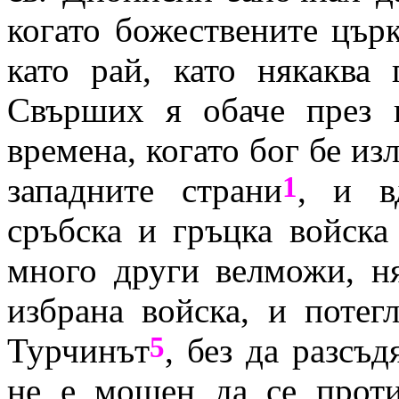
когато божествените цър
като рай, като някаква 
Свърших я обаче през н
времена, когато бог бе из
1
западните страни
, и в
сръбска и гръцка войска
много други велможи, н
избрана войска, и потег
5
Турчинът
, без да разсъд
не е мощен да се проти