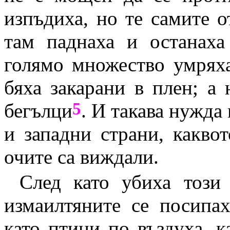
изпъдиха, но те самите о
там паднаха и останаха
голямо множество умряха
бяха закарани в плен; а 
5
бегълци
. И такава нужда
и западни страни, какво
очите са виждали.
След като убиха този
измаилтяните се посипах
като птици по въздуха, к