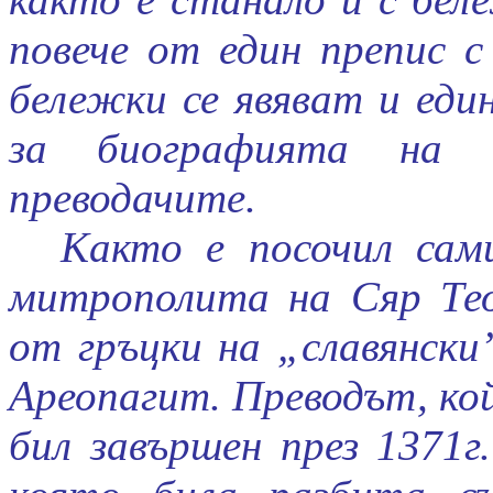
повече от един препис с
бележки се явяват и еди
за биографията на а
преводачите.
Както е посочил сам
митрополита на Сяр Тео
от гръцки на „славянски
Ареопагит. Преводът, ко
бил завършен през 1371г