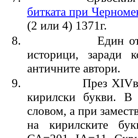
битката при Черноме
(2 или 4) 1371г.
8.
Един о
историци, заради 
античните автори.
9.
През ХІVв
кирилски букви. В
словом, а при замест
на кирилските бук