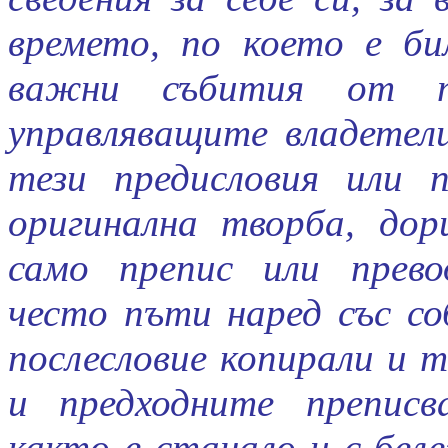
времето, по което е би
важни събития от т
управляващите владетел
тези предисловия или п
оригинална творба, дор
само препис или прево
често пъти наред със со
послесловие копирали и 
и предходните преписв
както е станало и с бел