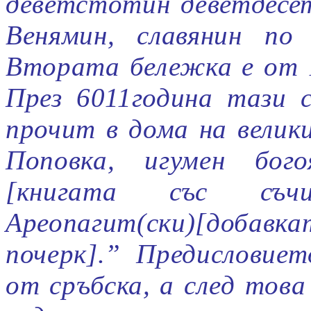
деветстотин деветдесет
Венямин, славянин по
Втората бележка е от 1
През 6011година тази 
прочит в дома на вели
Поповка, игумен бог
[
книгата със съч
Ареопагит(ски)
[добав
почерк]
.” Предисловие
от сръбска, а след това