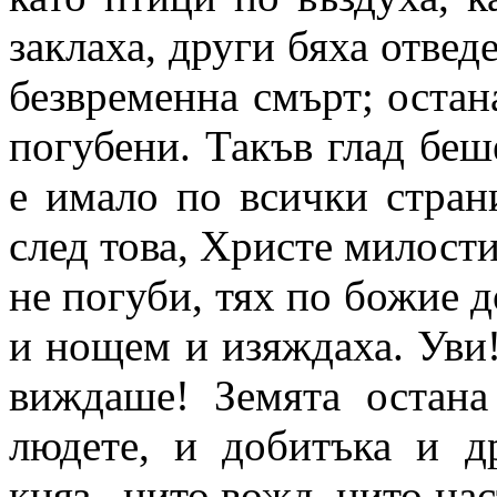
заклаха, други бяха отвед
безвременна смърт; остан
погубени. Такъв глад беш
е имало по всички страни
след това, Христе милости
не погуби, тях по божие 
и нощем и изяждаха. Уви
виждаше! Земята остана 
людете, и добитъка и д
княз,
нито вожд, нито нас