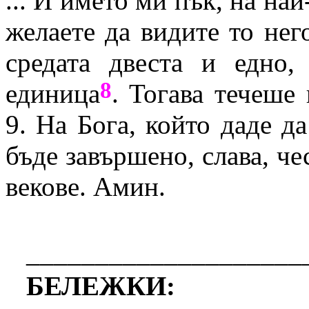
...
И
името ми пък, на най
желаете да видите то нег
средата двеста и едно,
8
единица
. Тогава тече
ше
9. На Бога, който даде да
бъде завършено, слава, че
векове. Амин.
____________________
БЕЛЕЖКИ: