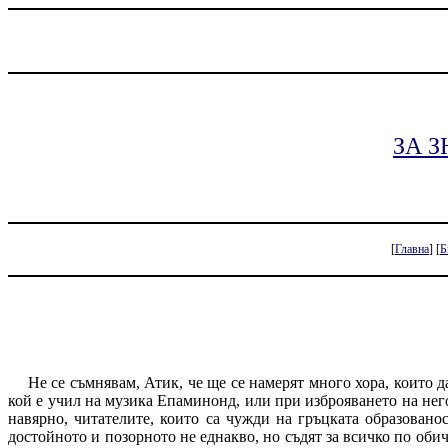
ЗА 
[
Главна
] [
Б
Не се съмнявам, Атик, че ще се намерят много хора, които д
кой е учил на музика Епаминонд, или при изброяването на него
навярно, читателите, които са чужди на гръцката образованос
достойното и позорното не еднакво, но съ­дят за всичко по оби