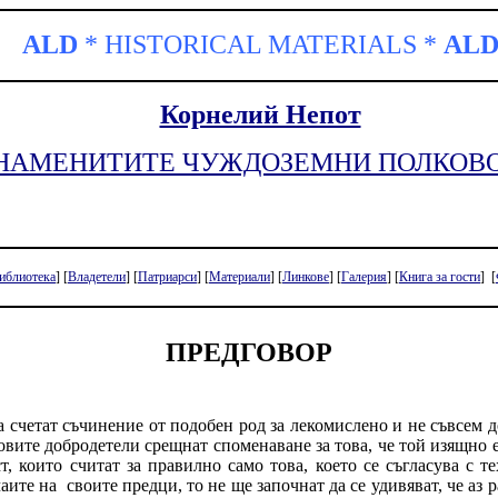
ALD
*
HISTORICAL
MATERIALS
*
AL
Корнелий Непот
ЗНАМЕНИТИТЕ ЧУЖДОЗЕМНИ ПОЛКОВ
иблиотека
] [
Владетели
] [
Патриарси
] [
Материали
] [
Линкове
] [
Галерия
] [
Книга за гости
]
[
ПРЕДГОВОР
а счетат съчинение от подобен род за лекомислено и не съвсем д
вите добродетели срещнат споменаване за това, че той изящно е
т, които считат за правилно само това, което се съгласува с т
чаите на
своите предци, то не ще започнат да се удивяват, че аз 