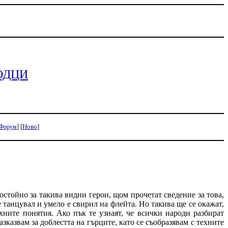
D
ОДЦИ
[
Ново
]
Форум
]
остойно за такива видни герои, щом прочетат сведение за това,
 танцувал и умело е свирил на флейта. Но такива ще се окажат,
ехните понятия. Ако пък те узнаят, че всички народи разбират
разказвам за доблестта на гърците, като се съобразявам с техните