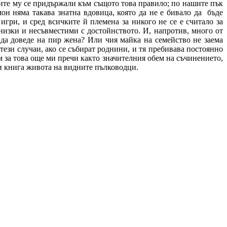
ните му се придържали към същото това правило; по нашите пък
н няма такава знатна вдовица, която да не е бивало да
бъде
игри, и сред всичките й племена за никого не се е считало за
 низки и несъвместими с достойнството. И, напротив, много от
 да доведе на пир жена? Или чия майка на семейство не заема
 тези случаи, ако се събират роднини, и тя пребивава постоянно
 за това още ми пречи както значител­ния обем на съчинението,
зи книга живота на видните пълководци.