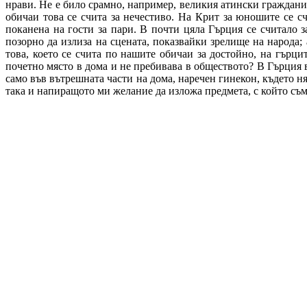
нрави. Не е било срамно, например, великия атински граждани
обичаи това се счита за нечестиво. На Крит за юношите се с
поканена на гости за пари. В почти цяла Гърция се считало з
позорно да излиза на сцената, показвайки зрелище на народа;
това, което се счита по нашите обичаи за достойно, на гърц
почетно място в дома и не пребивава в обществото? В Гърция 
само във вътрешната части на дома, наречен гинекон, където н
така и напиращото ми желание да изложа предмета, с който съм