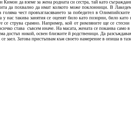
н Кимон да вземе за жена родната си сестра, тай като съгражда
чита да похвално да имат колкото може поклонници. В Лакедемо
а голяма чест провъзгласяването за победител в Олимпийските 
 а у нас такива занятия се оценят било като позорни, било като
ите се струва срамно. Например, кой от римляните ще се стесни
всичко става
съвсем иначе. На масата, жената се поканва само в
яма достъп никой, освен близките й родственици. Да разсъждавам
 се заел. Затова пристъпвам към своето намерение в опиша в та