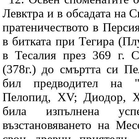
Левктра и в обсадата на Сп
пратеничеството в Персия
в битката при Тегира (
Пл
в Тесалия през 369 г. 
(378г.) до смъртта си П
бил предводител на "
Пелопид,
XV;
Диодор,
XV
била изпълнена ус
възстановяването на Мес
свои древни приятели,