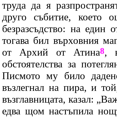
труда да я разпространя
друго събитие, което о
безразсъдство: на един 
тогава бил върховния ма
8
от Архий от Атина
, 
обстоятелства за потегля
Писмото му било даден
възлегнал на пира, и той
възглавницата, казал: „Ва
едва щом настъпила нощ