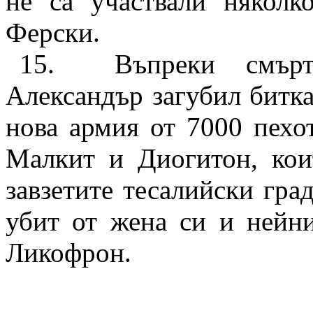
не са участвали няколк
Ферски.
15.
Въпреки смър
Александър загубил битка
нова армия от 7000 пехо
Малкит и Диогитон, кои
завзетите тесалийски гра
убит от жена си и нейн
Ликофрон.