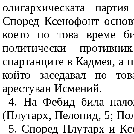
олигархическата парт
Според Ксенофонт основн
което по това време б
политически противни
спартанците в Кадмея, а п
който заседавал по то
арестуван Исмений.
4. На Фебид била нало
(Плутарх, Пелопид, 5; Поли
5. Според Плутарх и Кс