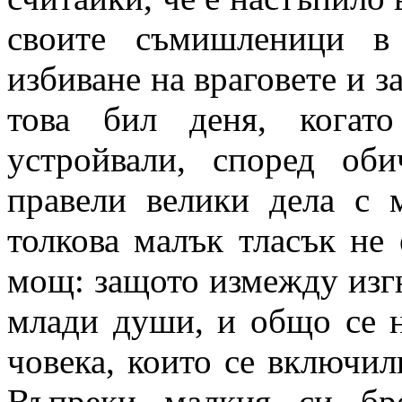
своите съмишленици в
избиване на враговете и з
това бил деня, когат
устройвали, според об
правели велики дела с 
толкова малък тласък не 
мощ: защото измежду изг
млади души, и общо се н
човека, които се включил
Въпреки малкия си бр