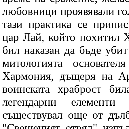
любовници проявявали го
тази практика се припис
цар Лай, който похитил Х
бил наказан да бъде убит
митологията основате
Хармония, дъщеря на Ар
воинската храброст бил
легендарни елементи 
съществувал още от дъл
"Свещеният отряд" изпъ