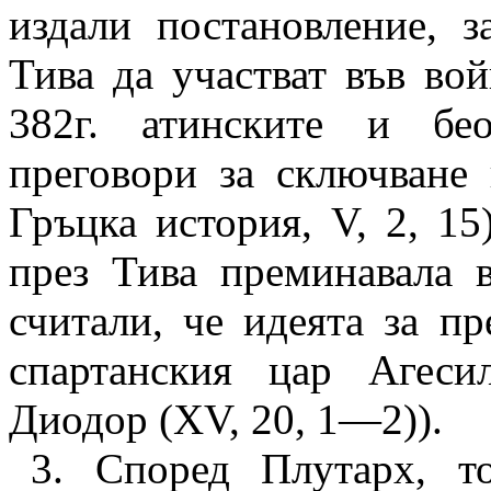
издали постановление, 
Тива да участват във во
382г. атинските и бе
преговори за сключване
Гръцка история,
V, 2, 15)
през Тива преминавала 
считали, че идеята за п
спартанския цар Агеси
Диодор (XV, 20, 1—2)).
3. Според Плутарх, т