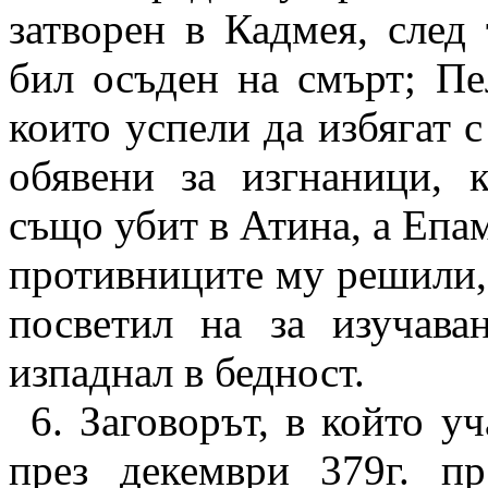
затворен в Кадмея, след 
бил осъден на смърт; П
които успели да избягат 
обявени за изгнаници, 
също убит в Атина, а Епам
противниците му решили, ч
посветил на за изучав
изпаднал в бедност.
6.
Заговорът, в който у
през декември 379г. пр