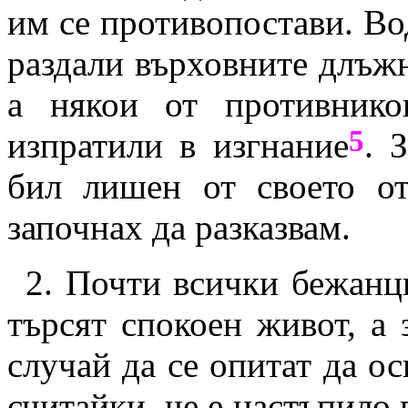
им се противопостави. Во
раздали върховните длъж
а някои от противнико
5
изпратили в изгнание
. 
бил лишен от своето от
започнах да разказвам.
2.
Почти всички бежанци 
търсят спокоен живот, а 
случай да се опитат да ос
считайки, че е настъпило в