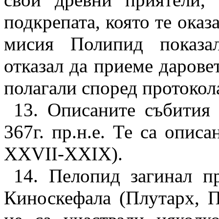
подкрепата, която те оказ
мисия Полипид показал
отказал да приеме даровет
полагали според протокол
13.
Описаните събития с
367г. пр.н.е. Те са опис
XXVII-XXIX).
14.
Пелопид загинал пре
Киноскефала (
Плутарх, П