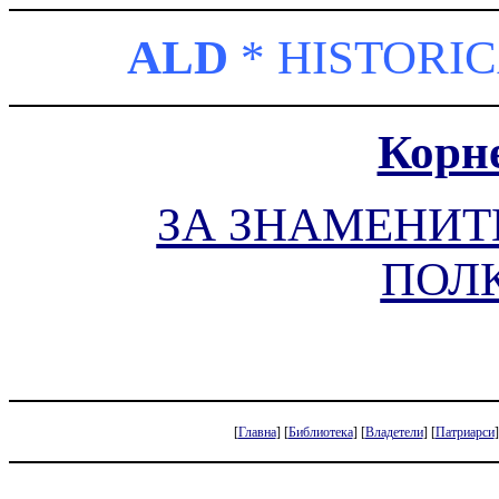
ALD
*
HISTORI
Корн
ЗА ЗНАМЕНИ
ПОЛ
[
Главна
]
[
Библиотека
]
[
Владетели
]
[
Патриарси
]