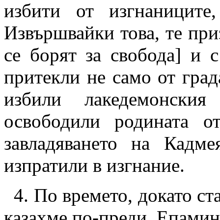
избити от изгнаниците
Извършвайки това, те пр
се борят за свобода
]
и с 
притекли не само от град
избили лакедемонския
освободили родината о
завладяването на Кадме
изпратили в изгнание.
4.
По времето, докато ста
казахме по-преди, Епамин