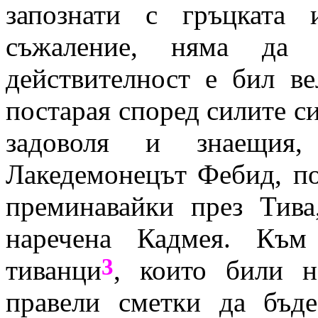
запознати с гръцката 
съжаление, няма да
действителност е бил в
постарая според силите си
задоволя и знаещия,
Лакедемонецът Фебид, по
преминавайки през Тива,
наречена Кадмея. Към
3
тиванци
, които били н
правели сметки да бъд