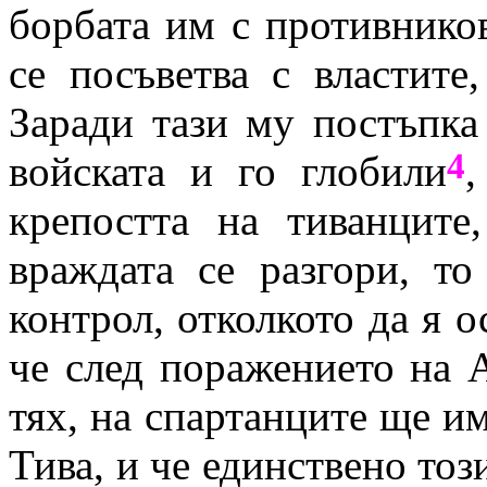
борбата им с противников
се посъветва с властите
Заради тази му постъпка
4
войската и го глобили
,
крепостта на тиванците
враждата се разгори, т
контрол, отколкото да я о
че след поражението на 
тях, на спартанците ще им
Тива, и че единствено тоз