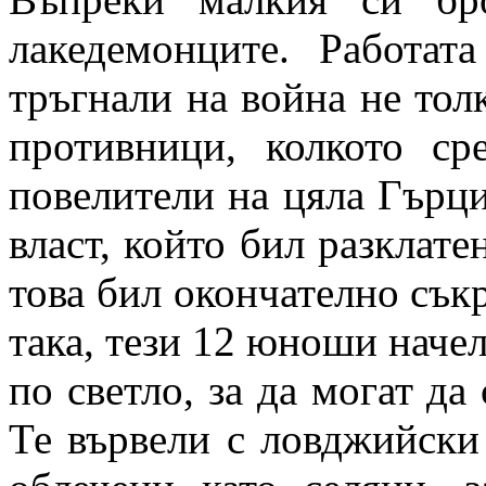
лакедемонците. Работат
тръгнали на война не тол
противници, колкото ср
повелители на цяла Гърци
власт, който бил разклате
това бил окончателно сък
така, тези 12 юноши наче
по светло, за да могат да
Те вървели с ловджийски