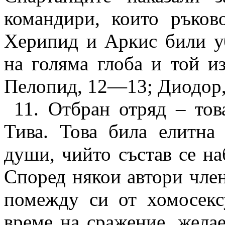
командири, които ръков
Херипид и Аркис били у
на голяма глоба и той и
Пелопид, 12—13; Диодор, X
11. Отбран отряд – тов
Тива. Това била елитна
души, чийто състав се на
Според някои автори член
помежду си от хомосекс
време на сражение, желае