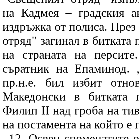
на Кадмея – градския а
издръжка от полиса. През 
отряд" загинал в битката 
на страната на персите
съратник на Епаминод. 
пр.н.е. бил избит отн
Македонски в битката 
Филип ІІ над гроба на ти
на постамента на който е
12.
Освен споменатите о