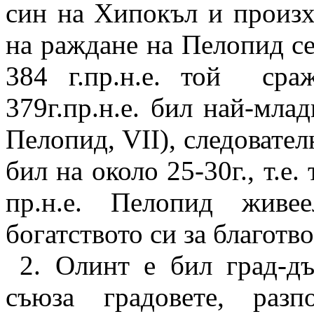
син на Хипокъл
и произх
на раждане на Пелопид се
384 г.пр.н.е. той
сра
379г.пр.н.е. бил най-мла
Пелопид,
VII), следовател
бил на около 25-30г., т.е.
пр.н.е. Пелопид живе
богатството си за благотв
2.
Олинт е бил град-дър
съюза градовете, раз