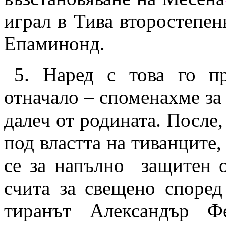
играл в Тива второстепен
Епаминонд.
5.
Наред с това го пре
отначало – споменахме за 
далеч от родината. После
под властта на тиванците,
се за напълно
защитен о
счита за свещено според
тиранът Александър Ф