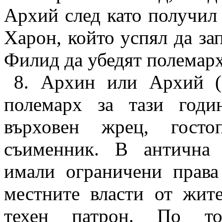
Архий след като получил 
Харон, който успял да за
Филид да убедят полемарх
8.
Архин или Архий (с
полемарх за тази год
върховен жрец, госто
съименник. В антична
имали ограничени права
местните власти от жите
техен патрон. По то