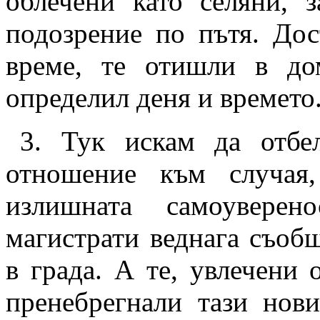
облечени като селяни, 
подозрение по пътя. Дос
време, те отишли в д
определил деня и времето
3.
Тук искам да отбел
отношение към случая
излишната самоуверен
магистрати веднага съобщ
в града. А те, увлечени 
пренебрегнали тази нов