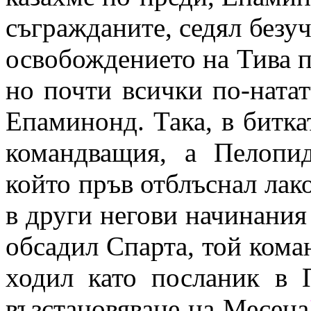
съгражданите, седял безуча
освобождението на Тива 
но почти всички по-ната
Епаминонд. Така, в битк
командващия, а Пелопи
който пръв отблъснал лако
в други негови начинания
обсадил Спарта, той кома
ходил като посланик в 
възстановяване на Месена