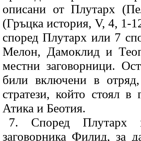
описани от Плутарх (
Пе
(
Гръцка история,
V, 4, 1-1
според Плутарх или 7 сп
Мелон, Дамоклид и Теоп
местни заговорници. Ост
били включени в отряд,
стратези, който стоял в
Атика и Беотия.
7. Според Плутарх 
заговорника Филид, за д