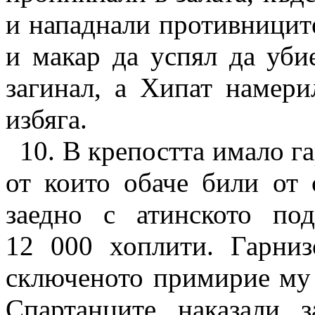
и нападнали противниците
и макар да успял да уби
загинал, а Хипат намери
избяга.
10.
В крепостта имало га
от които обаче били от 
заедно с атинското по
12 000 хоплити. Гарниз
сключеното примирие му 
Спартанците наказали з