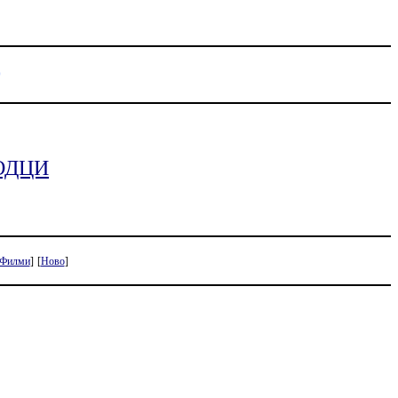
D
ОДЦИ
Филми
]
[
Ново
]