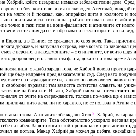
на Хабрий, който извършил немалко забележителни дела. Сред 
о време на боя, когато великия пълководец Агесилай, виждайки
тои на място и й показал, как, опирайки щита в коляното и п
ъпва по-натам и със сигнал на тръбите отзовал своите войници, 
ие точно в тази поза на воин-фалангист, и атиняните от името
ествени състезания да се
изобразяват от скулпторите в този вид, 
 Европа, а в Египет се сражавал по своя воля. Така, пристиг
инската държава, и напуснал острова, едва когато го завоювал це
съюз с персите, а лакедемонците – с египтяните, от които царя
 като доброволец и оглавил там флота, докато по това време Аг
ина посланици
с жалба заради това, че Хабрий воюва против цар
той ще бъде изправен пред наказателния съд. След като получил
пред очите на съгражданите си, защото неговия охолен живот и 
 и свободни държави: там завистта съпътства славата, на униже
състояние на богатите. И така, Хабрий напуснал отечеството о
 по-далеч от очите на съгражданите, толкова по-малка ще е зави
м приличал нито дела, ни по характер, но се ползвал в Атина с 
5
ак станало това. Атиняните обсаждали Хиос
. Хабрий, макар да 
тколкото командирите. Това обстоятелство ускорило неговия кр
 себе си гибел. Защото когато той проникнал в пристанището, д
почнал да потъва. Макар Хабрий да можел да избяга, скачайки 