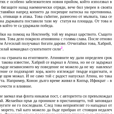
тях е особено забележителен новия прийом, който използвал в
 бягащите назад наемнически отряди, вече бил уверен в своята
оставяйки напред копието да посрещне натиска на противника.
отиващи в атака. Това събитие, разнесено от мълвата, така се
 на държавата поставили тази му
статуя на площада. От това и
в който те са удържали победа.
айки на помощ на Нектенебу, той му върнал царството. Същото
лия. Това дело покрило атинянина с голяма слава. После отново
 им Агесилай получавал богати дарове. Отчитайки това, Хабрий,
2
есилай командвал сухопътните сили
.
я на страната на египтяните. Атиняните му дали определен срок
 такова известие, Хабрий се върнал в Атина, но не се задържал
твърде независимото му поведение не можело да не му
навлекът
ние се подхвърлят хора, които изглеждат твърде издигнати, и
ще щом можал. И не само той с радост напускал Атина, но така
стта. Например, Конон дълго време живял в Кипър, Ификрат – в
почести и влияние.
не заемал във флота никакъв пост, с авторитета си превъзхождал
ай. Желаейки пръв да проникне в пристанището, той заповядал
ругите не го последвали. След това неприятелят го нападнал от
в морето, тъй като можело да бъде прибран от стоящия недалеч