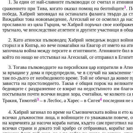
1.
За един от най-славните пълководци се считал и атиняни
1
сражението при Тива, когато оказал помощ на беотийците
. П
победа, Хабрий заповядал на останалата фаланга твърдо да с
Виждайки това нововъведение, Агесилай не се осмелил да наст
прославило из цяла Гърция, че Хабрий поръчал свое изображен
тръгнало, че впоследствие атлетите и другите участници в общ
2.
Като атински пълководец Хабрий неведнъж водил войни в
сторил и в Кипър, но вече помагайки на Евагор от името на ат
започнала война между персите и египтяните. Атиняните бил в 
който по нищо не отстъпвал на Агесилай, се отправил в Египет
3.
Тогава пълководците на персийския цар изпратили в Ат
за връщане у дома и предупредили, че в случай на закъснение 
там по-дълго от необходимото време. Той не обичал да живее 
завистта на простолюдието. Такъв е общия порок на великите
бедняците с раздразнение се взират на недостъпното им благо
постъпвали почти всички видни хора, считайки, че колкото са
3
4
Тракия, Тимотей
– в Лесбос, а Харес – в Сигея
последния не и
4.
Хабрий загинал по време на Съюзническата война и ето к
всички длъжностни лица, и войниците го уважавали повече, о
на кормчията да насочи кораба натам, където сам приготвил на
всички страни и докато той храбро се отбранявал, корабът за