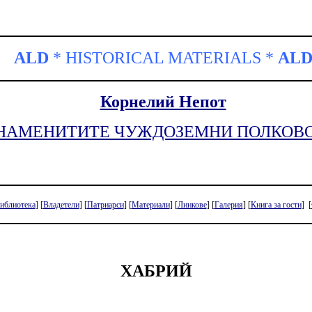
ALD
*
HISTORICAL
MATERIALS
*
AL
Корнелий Непот
ЗНАМЕНИТИТЕ ЧУЖДОЗЕМНИ ПОЛКОВ
иблиотека
]
[
Владетели
]
[
Патриарси
]
[
Материали
]
[
Линкове
]
[
Галерия
]
[
Книга за гости
]
[
ХАБРИЙ