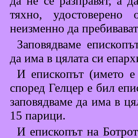
да не се разправят, а д
тяхно, удостоверено
неизменно да пребивават 
Заповядваме епископъ
да има в цялата си епар
И епископът (името е 
според Гелцер е бил епи
заповядваме да има в ця
15 парици.
И епископът на Ботрот