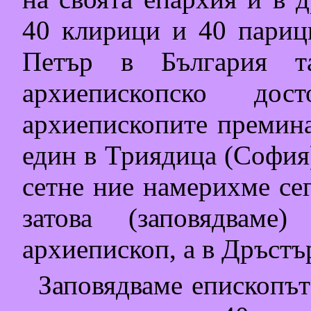
40 клирици и 40 париц
Петър в България т
архиепископско до
архиепископите премина
един в Триядица (София)
сетне ние намерихме се
затова (заповядвам
архиепископ, а в Дръстъ
Заповядваме епископът