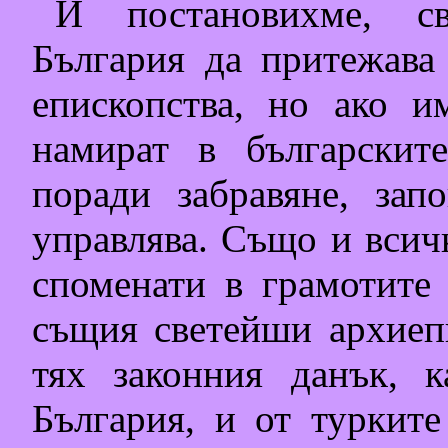
И постановихме, св
България да притежава
епископства, но ако и
намират в българскит
поради забравяне, зап
управлява. Също и всичк
споменати в грамотите 
същия светейши архиеп
тях законния данък, 
България, и от турките