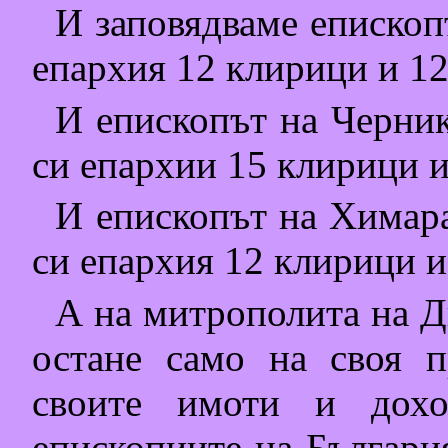
И заповядваме епископ
епархия 12 клирици и 12
И епископът на Черник
си епархии 15 клирици и
И епископът на Химара
си епархия 12 клирици и
А на митрополита на Д
остане само на своя п
своите имоти и дох
епископиите на България