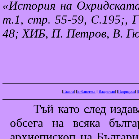
«История на Охридската
т.1, стр. 55-59, С.195;,
48; ХИБ, П. Петров, В. Гю
[
Главна
]
[
Библиотека
]
[
Владетели
]
[
Патриарси
]
[
Тъй като след издав
обсега на всяка бълга
архиепископ на Българи