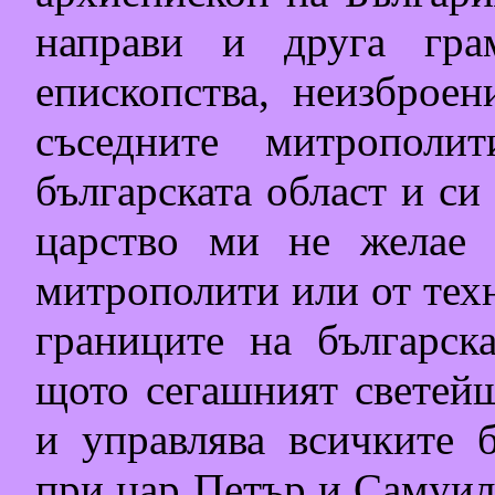
направи и друга гра
епископства, неизброен
съседните митрополи
българската област и си
царство ми не желае 
митрополити или от техн
границите на българска
щото сегашният светей
и управлява всичките б
при цар Петър и Самуил 