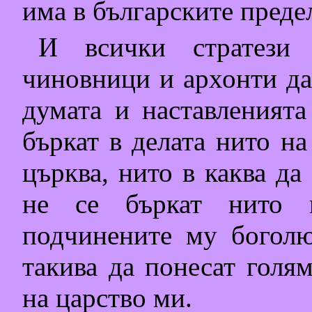
има в българските преде
И всички стратези 
чиновници и архонти д
думата и наставленията
бъркат в делата нито на
църква, нито в каква да
не се бъркат нито 
подчинените му боголю
такива да понесат голя
на царство ми.