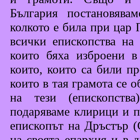
България постановява
колкото е била при цар 
всички епископства на 
които бяха изброени в
които, които са били п
които в тая грамота се о
на тези (епископств
подаряваме клирици и па
епископът на Дръстър (
на своята епархия и в 