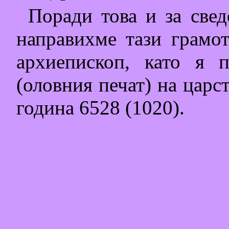
Поради това и за свед
направихме тази грамо
архиепископ, като я 
(оловния печат) на царст
година 6528 (1020).