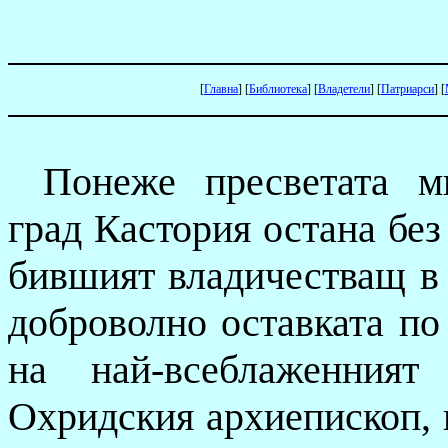
[
Главна
]
[
Библиотека
]
[
Владетели
]
[
Патриарси
]
[
Понеже пресветата м
град Кастория остана без
бившият владичестващ в 
доброволно оставката по 
на най-всеблаженния
Охридския архиепископ, п