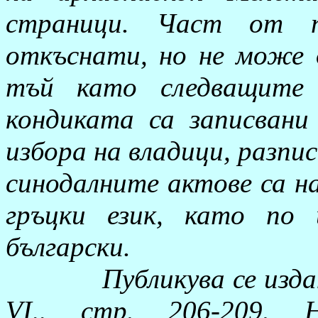
страници. Част от п
откъснати, но не може д
тъй като следващите 
кондиката са записвани
избора на владици, разпи
синодалните актове са н
гръцки език, като по
български.
Публикува се изд
VІ,, стр. 206-209. 