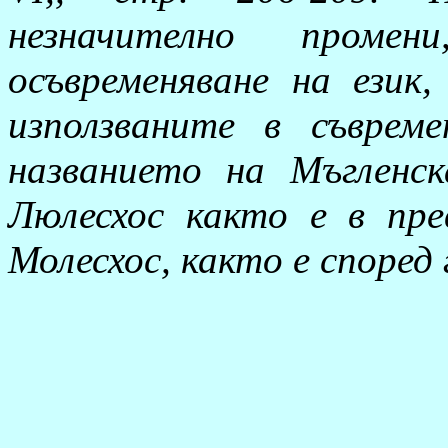
незначително проме
осъвременяване на език
използваните в съврем
названието на Мъгленс
Люлесхос както е в пре
Молесхос, както е според