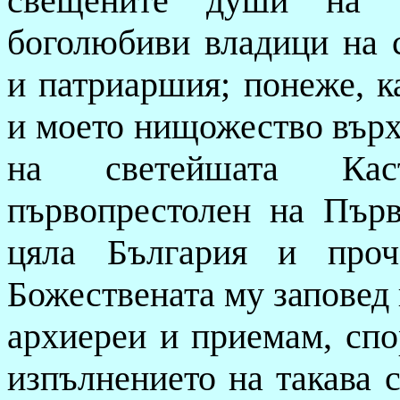
свещените души на с
боголюбиви владици на 
и патриаршия; понеже, ка
и моето нищожество върху
на светейшата Кас
първопрестолен на Пър
цяла България и проч
Божествената му заповед 
ар­хиереи и приемам, спо
изпълнението на такава 