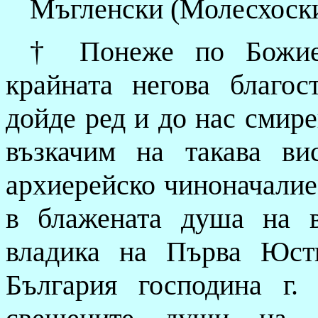
Мъгленски (Молесхоск
†
Понеже по Божие
крайната негова благо
дойде ред и до нас смире
възкачим на такава ви
архиерейско чиноначалие
в блажената душа на 
владика на Първа Юст
България господина г.