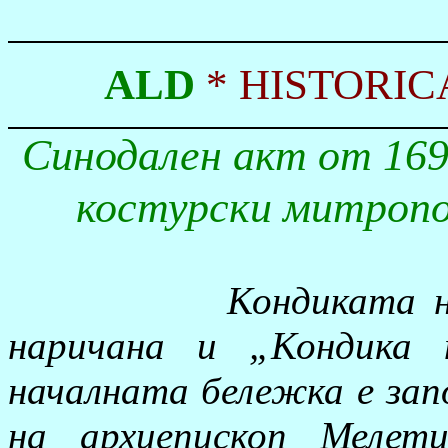
ALD
*
HISTORIC
Синодален акт от 1694
костурски митропо
Кондиката н
наричана и „Кондика 
началната бележка е зап
на архиепископ Мелет