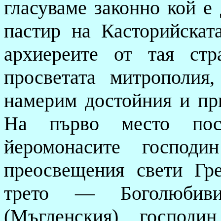
гласуваме законно кой е
пастир на Касторийскат
архиереите от тая ст
просветата митрополия
намерим достойния и пр
На първо место пост
йеромонасите господ
преосвещения свети Гр
трето — Боголюбив
(Мъгленския) господи