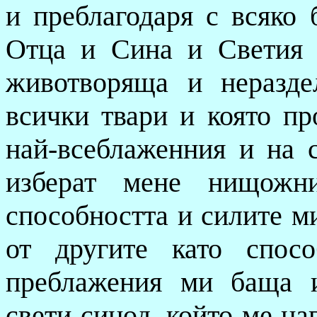
и преблагодаря с всяко 
Отца и Сина и
Светия 
животворяща и неразде
всички твари и която пр
най-всеблаженния и на 
изберат мене нищожни
способността и силите ми
от другите като спос
преблажения ми баща 
свети синод, който ме на