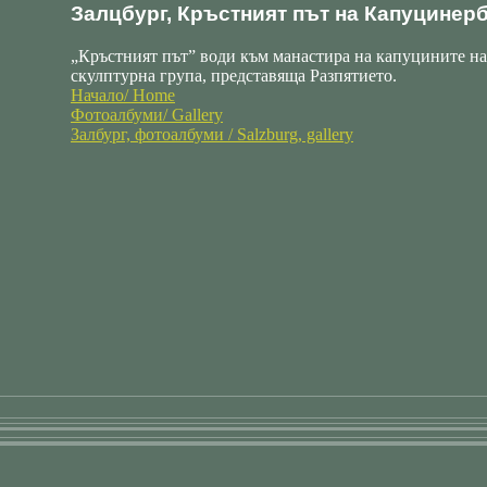
Залцбург, Кръстният път на Капуцинерб
„Кръстният път” води към манастира на капуцините на
скулптурна група, представяща Разпятието.
Начало/ Home
Фотоалбуми/ Gallery
Залбург, фотоалбуми / Salzburg, gallery