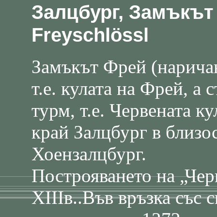
Залцбург, Замъкът 
Freyschlössl
Замъкът Фрей (нарича
т.е. кулата на Фрей, а 
турм, т.е. Червената к
край Залцбург в близо
Хоензалцбург.
Построяването на „Чер
ХІІІв..Във връзка със