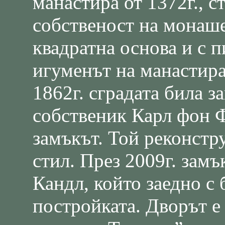
манастира от 1372г., ст
собственост на монаше
квадратна основа и с 
игуменът на манастира 
1862г. сградата била з
собственик Карл фон Ф
замъкът. Той реконстр
стил. През 2009г. замъ
Кандл, който заедно с
постройката. Дворът е