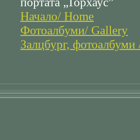
портата „Торхаус”
Начало/ Home
Фотоалбуми/ Gallery
Залцбург, фотоалбуми /