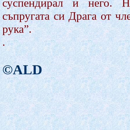
суспендирал и него.
съпругата си Драга от чл
рука”.
.
©ALD