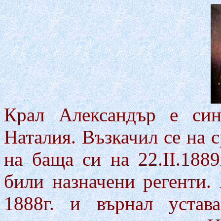
Крал Александър е си
Наталия. Възкачил се на 
на баща си на 22.ІІ.188
били назначени регенти.
1888г. и върнал устав