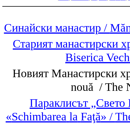
Синайски манастир /
Mănă
Старият манастирски х
Biserica
Vech
Новият Манастирски хр
nouă
/
The
Параклисът „Свето
«
Schimbarea
la
Faţă
» /
Th