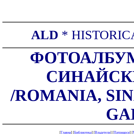
ALD
*
HISTORIC
ФОТОАЛБУМ
СИНАЙСК
/ROMANIA,
SI
GA
[
Главна
]
[
Библиотека
]
[
Владетели
]
[
Патриарси
]
[